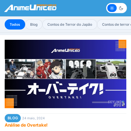
Claro
Escur
Todos
Blog
Contos de Terror do Japão
Contos de terror
BLOG
24 maio, 2024
Análise de Overtake!