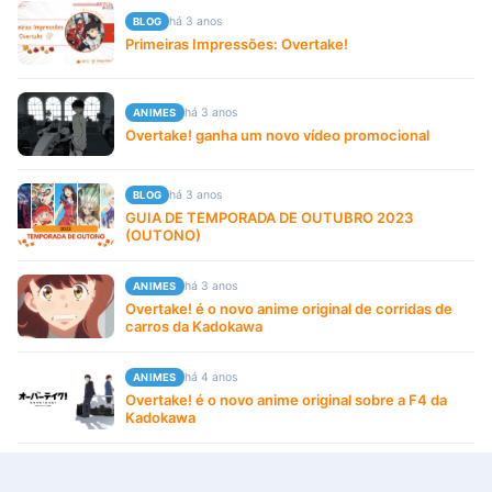
há 3 anos
BLOG
Primeiras Impressões: Overtake!
há 3 anos
ANIMES
Overtake! ganha um novo vídeo promocional
há 3 anos
BLOG
GUIA DE TEMPORADA DE OUTUBRO 2023
(OUTONO)
há 3 anos
ANIMES
Overtake! é o novo anime original de corridas de
carros da Kadokawa
há 4 anos
ANIMES
Overtake! é o novo anime original sobre a F4 da
Kadokawa