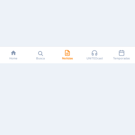
Home
Busca
Notícias
UNITEDcast
Temporadas
Notícias, reviews, guias e podcasts sobre o universo dos
animes!
Feito por fãs, para fãs.