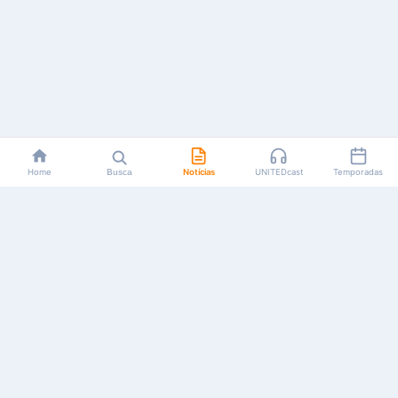
Home
Busca
Notícias
UNITEDcast
Temporadas
Notícias, reviews, guias e podcasts sobre o universo dos
animes!
Feito por fãs, para fãs.