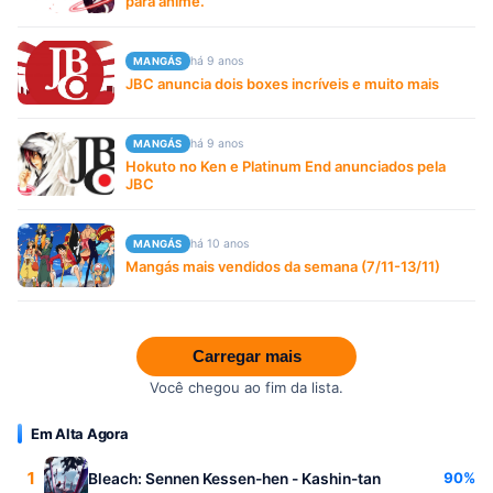
para anime.
há 9 anos
MANGÁS
JBC anuncia dois boxes incríveis e muito mais
há 9 anos
MANGÁS
Hokuto no Ken e Platinum End anunciados pela
JBC
há 10 anos
MANGÁS
Mangás mais vendidos da semana (7/11-13/11)
Carregar mais
Você chegou ao fim da lista.
Em Alta Agora
1
90%
Bleach: Sennen Kessen-hen - Kashin-tan