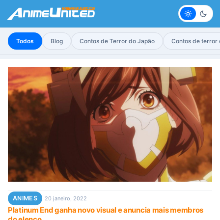
Claro
Escur
Todos
Blog
Contos de Terror do Japão
Contos de terror
ANIMES
20 janeiro, 2022
Platinum End ganha novo visual e anuncia mais membros
do elenco