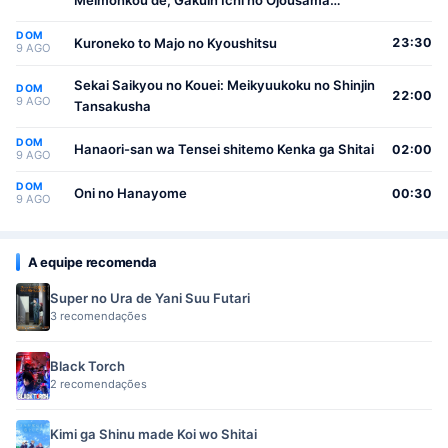
Meimonkou de, Gakuin Ichi no Ojousama
(Seikatsu Nouryoku Kaimu) wo Kagenagara
DOM
Osewa suru Koto ni Narimashita
Kuroneko to Majo no Kyoushitsu
23:30
9 AGO
Sekai Saikyou no Kouei: Meikyuukoku no Shinjin
DOM
22:00
9 AGO
Tansakusha
DOM
Hanaori-san wa Tensei shitemo Kenka ga Shitai
02:00
9 AGO
DOM
Oni no Hanayome
00:30
9 AGO
A equipe recomenda
Super no Ura de Yani Suu Futari
3 recomendações
Black Torch
2 recomendações
Kimi ga Shinu made Koi wo Shitai