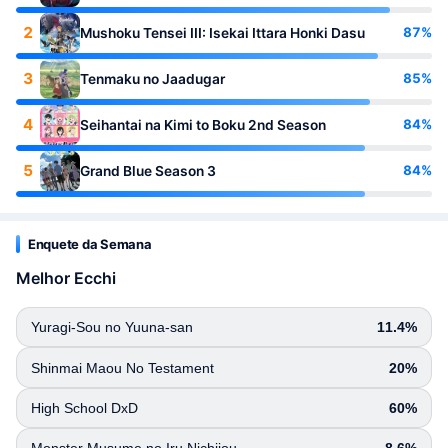
2
87%
Mushoku Tensei III: Isekai Ittara Honki Dasu
3
85%
Tenmaku no Jaadugar
4
84%
Seihantai na Kimi to Boku 2nd Season
5
84%
Grand Blue Season 3
Enquete da Semana
Melhor Ecchi
Yuragi-Sou no Yuuna-san
11.4%
Shinmai Maou No Testament
20%
High School DxD
60%