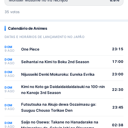
Monster Musume no Iru Nichijou
8.6%
35 votos
Calendário de Animes
DATAS E HORÁRIOS DE LANÇAMENTO NO JAPÃO
DOM
One Piece
23:15
9 AGO
DOM
Seihantai na Kimi to Boku 2nd Season
17:00
9 AGO
DOM
Nijusseiki Denki Mokuroku: Eureka Evrika
23:00
9 AGO
Kimi no Koto ga Daidaidaidaidaisuki na 100-nin
DOM
22:30
9 AGO
no Kanojo 3rd Season
Futsutsuka na Akujo dewa Gozaimasu ga:
DOM
23:45
9 AGO
Suuguu Chouso Torikae Den
Saijo no Osewa: Takane no Hanadarake na
DOM
02:38
9 AGO