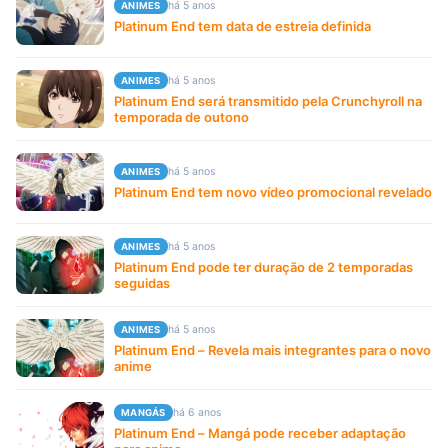
há 5 anos
ANIMES
Platinum End tem data de estreia definida
há 5 anos
ANIMES
Platinum End será transmitido pela Crunchyroll na
temporada de outono
há 5 anos
ANIMES
Platinum End tem novo vídeo promocional revelado
há 5 anos
ANIMES
Platinum End pode ter duração de 2 temporadas
seguidas
há 5 anos
ANIMES
Platinum End – Revela mais integrantes para o novo
anime
há 6 anos
MANGÁS
Platinum End – Mangá pode receber adaptação