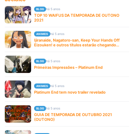
há 5 anos
BLOG
TOP 10 WAIFUS DA TEMPORADA DE OUTONO
2021
há 5 anos
ANIMES
Ijiranaide, Nagatoro-san, Keep Your Hands Off
Eizouken! e outros títulos estarão chegando
dublados na Crunchyroll!
há 5 anos
BLOG
Primeiras Impressões – Platinum End
há 5 anos
ANIMES
Platinum End tem novo trailer revelado
há 5 anos
BLOG
GUIA DE TEMPORADA DE OUTUBRO 2021
(OUTONO)