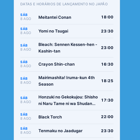
DATAS E HORÁRIOS DE LANÇAMENTO NO JAPÃO
SÁB
Meitantei Conan
18:00
8 AGO
SÁB
Yomi no Tsugai
23:30
8 AGO
Bleach: Sennen Kessen-hen -
SÁB
23:00
8 AGO
Kashin-tan
SÁB
Crayon Shin-chan
16:30
8 AGO
Mairimashita! Iruma-kun 4th
SÁB
18:25
8 AGO
Season
Honzuki no Gekokujou: Shisho
SÁB
17:30
8 AGO
ni Naru Tame ni wa Shudan
wo Erandeiraremasen -
SÁB
Ryoushu no Youjo
Black Torch
22:00
8 AGO
SÁB
Tenmaku no Jaadugar
23:30
8 AGO