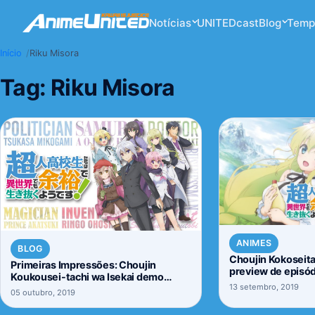
Notícias
UNITEDcast
Blog
Temp
Início
Riku Misora
Tag:
Riku Misora
ANIMES
BLOG
Choujin Kokoseita
Primeiras Impressões: Choujin
preview de episód
Koukousei-tachi wa Isekai demo
13 setembro, 2019
Yoyuu de Ikinuku you desu!
05 outubro, 2019