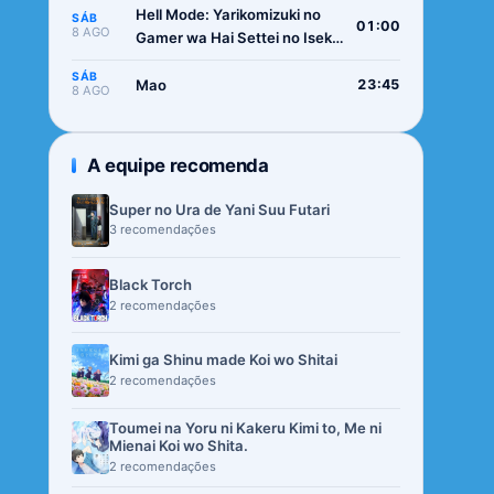
Hell Mode: Yarikomizuki no
SÁB
01:00
8 AGO
Gamer wa Hai Settei no Isekai
de Musou suru 2nd Season
SÁB
Mao
23:45
8 AGO
A equipe recomenda
Super no Ura de Yani Suu Futari
3 recomendações
Black Torch
2 recomendações
Kimi ga Shinu made Koi wo Shitai
2 recomendações
Toumei na Yoru ni Kakeru Kimi to, Me ni
Mienai Koi wo Shita.
2 recomendações