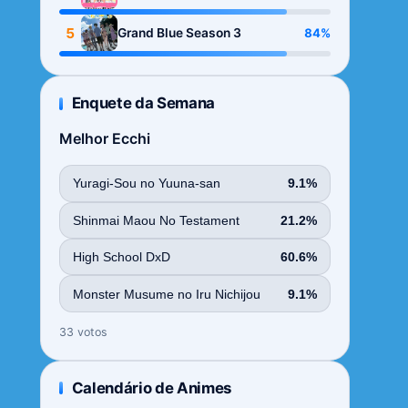
Season
5
84%
Grand Blue Season 3
Enquete da Semana
Melhor Ecchi
Yuragi-Sou no Yuuna-san
9.1%
Shinmai Maou No Testament
21.2%
High School DxD
60.6%
Monster Musume no Iru Nichijou
9.1%
33 votos
Calendário de Animes