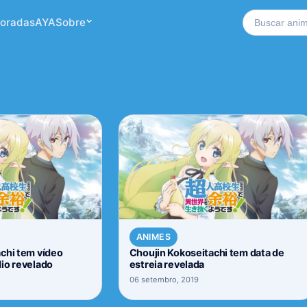
Buscar no si
oradas
AYA
Sobre
ANIMES
chi tem vídeo
Choujin Kokoseitachi tem data de
io revelado
estreia revelada
06 setembro, 2019