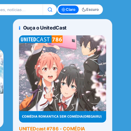
te
Claro
Escuro
Ouça o UnitedCast
UNITEDcast #786 - COMÉDIA