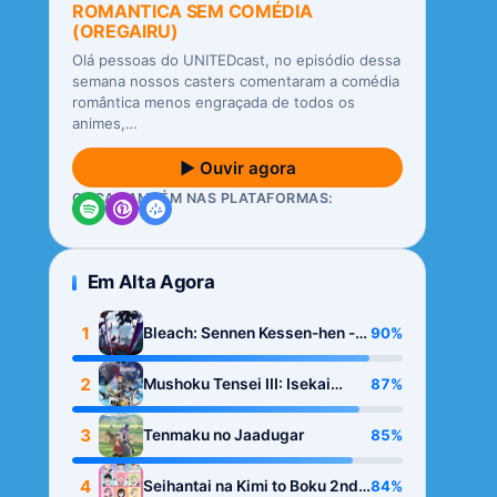
ROMANTICA SEM COMÉDIA
(OREGAIRU)
Olá pessoas do UNITEDcast, no episódio dessa
semana nossos casters comentaram a comédia
romântica menos engraçada de todos os
animes,…
▶ Ouvir agora
OUÇA TAMBÉM NAS PLATAFORMAS:
Em Alta Agora
1
90%
Bleach: Sennen Kessen-hen -
Kashin-tan
2
87%
Mushoku Tensei III: Isekai
Ittara Honki Dasu
3
85%
Tenmaku no Jaadugar
4
84%
Seihantai na Kimi to Boku 2nd