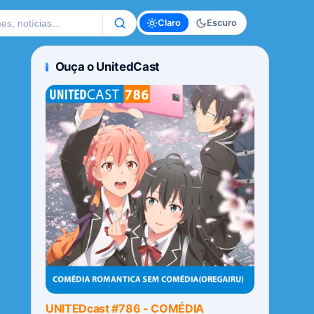
te
Claro
Escuro
Ouça o UnitedCast
UNITEDcast #786 - COMÉDIA