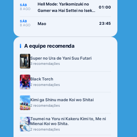
Hell Mode: Yarikomizuki no
SÁB
01:00
8 AGO
Gamer wa Hai Settei no Isekai
de Musou suru 2nd Season
SÁB
Mao
23:45
8 AGO
A equipe recomenda
Super no Ura de Yani Suu Futari
3 recomendações
Black Torch
2 recomendações
Kimi ga Shinu made Koi wo Shitai
2 recomendações
Toumei na Yoru ni Kakeru Kimi to, Me ni
Mienai Koi wo Shita.
2 recomendações