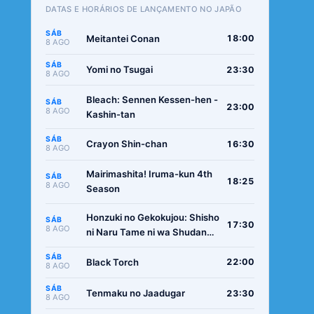
DATAS E HORÁRIOS DE LANÇAMENTO NO JAPÃO
SÁB
Meitantei Conan
18:00
8 AGO
SÁB
Yomi no Tsugai
23:30
8 AGO
Bleach: Sennen Kessen-hen -
SÁB
23:00
8 AGO
Kashin-tan
SÁB
Crayon Shin-chan
16:30
8 AGO
Mairimashita! Iruma-kun 4th
SÁB
18:25
8 AGO
Season
Honzuki no Gekokujou: Shisho
SÁB
17:30
8 AGO
ni Naru Tame ni wa Shudan
wo Erandeiraremasen -
SÁB
Ryoushu no Youjo
Black Torch
22:00
8 AGO
SÁB
Tenmaku no Jaadugar
23:30
8 AGO