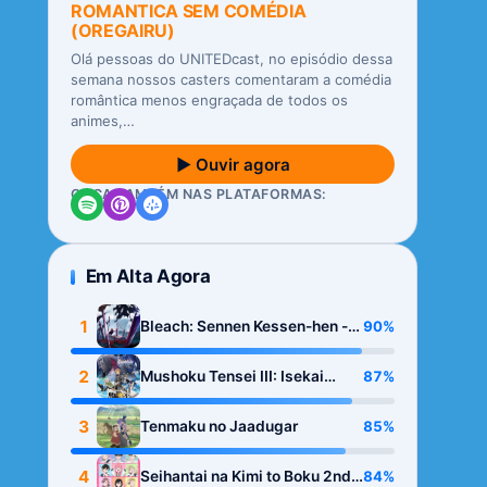
ROMANTICA SEM COMÉDIA
(OREGAIRU)
Olá pessoas do UNITEDcast, no episódio dessa
semana nossos casters comentaram a comédia
romântica menos engraçada de todos os
animes,…
▶ Ouvir agora
OUÇA TAMBÉM NAS PLATAFORMAS:
Em Alta Agora
1
90%
Bleach: Sennen Kessen-hen -
Kashin-tan
2
87%
Mushoku Tensei III: Isekai
Ittara Honki Dasu
3
85%
Tenmaku no Jaadugar
4
84%
Seihantai na Kimi to Boku 2nd