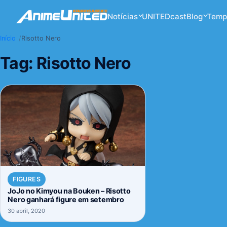
Notícias
UNITEDcast
Blog
Temp
Início
Risotto Nero
Tag:
Risotto Nero
FIGURES
JoJo no Kimyou na Bouken – Risotto
Nero ganhará figure em setembro
30 abril, 2020