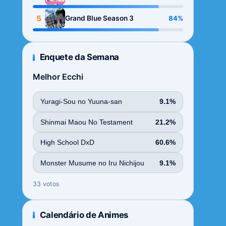
Season
5
84%
Grand Blue Season 3
Enquete da Semana
Melhor Ecchi
Yuragi-Sou no Yuuna-san
9.1%
Shinmai Maou No Testament
21.2%
High School DxD
60.6%
Monster Musume no Iru Nichijou
9.1%
33 votos
Calendário de Animes