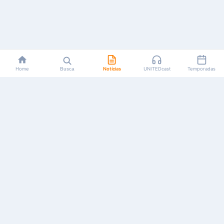
Home
Busca
Notícias
UNITEDcast
Temporadas
Notícias, reviews, guias e podcasts sobre o universo dos
animes!
Feito por fãs, para fãs.