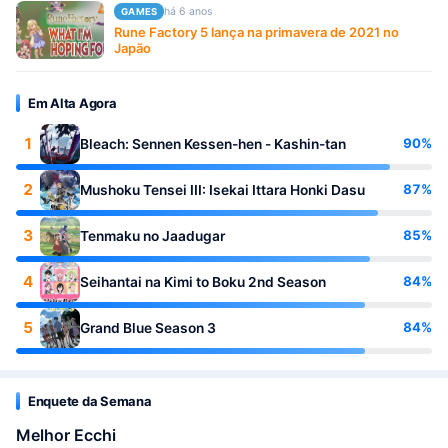
há 6 anos
GAMES
Rune Factory 5 lança na primavera de 2021 no
Japão
Em Alta Agora
1
90%
Bleach: Sennen Kessen-hen - Kashin-tan
2
87%
Mushoku Tensei III: Isekai Ittara Honki Dasu
3
85%
Tenmaku no Jaadugar
4
84%
Seihantai na Kimi to Boku 2nd Season
5
84%
Grand Blue Season 3
Enquete da Semana
Melhor Ecchi