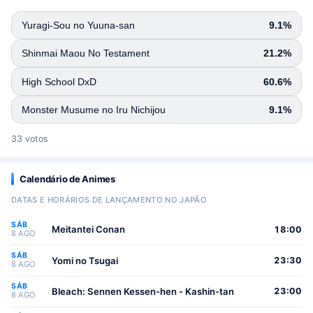
Yuragi-Sou no Yuuna-san
9.1%
Shinmai Maou No Testament
21.2%
High School DxD
60.6%
Monster Musume no Iru Nichijou
9.1%
33 votos
Calendário de Animes
DATAS E HORÁRIOS DE LANÇAMENTO NO JAPÃO
SÁB
Meitantei Conan
18:00
8 AGO
SÁB
Yomi no Tsugai
23:30
8 AGO
SÁB
Bleach: Sennen Kessen-hen - Kashin-tan
23:00
8 AGO