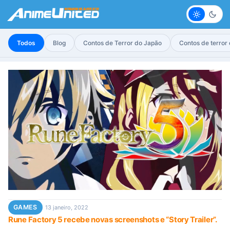
Claro
Escur
Todos
Blog
Contos de Terror do Japão
Contos de terror
GAMES
13 janeiro, 2022
Rune Factory 5 recebe novas screenshots e “Story Trailer”.