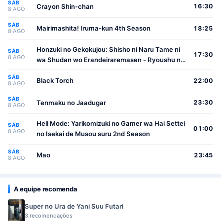
SÁB
Crayon Shin-chan
16:30
8 AGO
SÁB
Mairimashita! Iruma-kun 4th Season
18:25
8 AGO
Honzuki no Gekokujou: Shisho ni Naru Tame ni
SÁB
17:30
8 AGO
wa Shudan wo Erandeiraremasen - Ryoushu no
Youjo
SÁB
Black Torch
22:00
8 AGO
SÁB
Tenmaku no Jaadugar
23:30
8 AGO
Hell Mode: Yarikomizuki no Gamer wa Hai Settei
SÁB
01:00
8 AGO
no Isekai de Musou suru 2nd Season
SÁB
Mao
23:45
8 AGO
A equipe recomenda
Super no Ura de Yani Suu Futari
3 recomendações