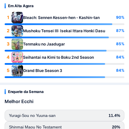
Em Alta Agora
1
90%
Bleach: Sennen Kessen-hen - Kashin-tan
2
87%
Mushoku Tensei III: Isekai Ittara Honki Dasu
3
85%
Tenmaku no Jaadugar
4
84%
Seihantai na Kimi to Boku 2nd Season
5
84%
Grand Blue Season 3
Enquete da Semana
Melhor Ecchi
Yuragi-Sou no Yuuna-san
11.4%
Shinmai Maou No Testament
20%