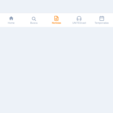
Home
Busca
Notícias
UNITEDcast
Temporadas
Notícias, reviews, guias e podcasts sobre o universo dos
animes!
Feito por fãs, para fãs.
NAVEGAÇÃO
CATEGORIAS
MAIS
Início
Animes
Sobre Nós