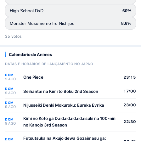
High School DxD
60%
Monster Musume no Iru Nichijou
8.6%
35 votos
Calendário de Animes
DATAS E HORÁRIOS DE LANÇAMENTO NO JAPÃO
DOM
One Piece
23:15
9 AGO
DOM
Seihantai na Kimi to Boku 2nd Season
17:00
9 AGO
DOM
Nijusseiki Denki Mokuroku: Eureka Evrika
23:00
9 AGO
Kimi no Koto ga Daidaidaidaidaisuki na 100-nin
DOM
22:30
9 AGO
no Kanojo 3rd Season
Futsutsuka na Akujo dewa Gozaimasu ga:
DOM