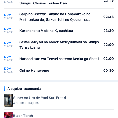
23:45
9 AGO
Suuguu Chouso Torikae Den
Saijo no Osewa: Takane no Hanadarake na
DOM
02:38
9 AGO
Meimonkou de, Gakuin Ichi no Ojousama
(Seikatsu Nouryoku Kaimu) wo Kagenagara
DOM
Osewa suru Koto ni Narimashita
Kuroneko to Majo no Kyoushitsu
23:30
9 AGO
Sekai Saikyou no Kouei: Meikyuukoku no Shinjin
DOM
22:00
9 AGO
Tansakusha
DOM
Hanaori-san wa Tensei shitemo Kenka ga Shitai
02:00
9 AGO
DOM
Oni no Hanayome
00:30
9 AGO
A equipe recomenda
Super no Ura de Yani Suu Futari
3 recomendações
Black Torch