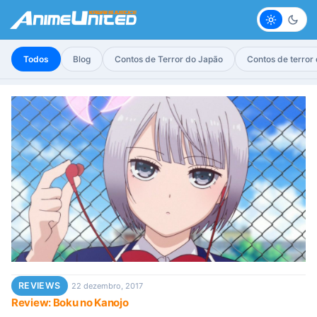
Claro
Escur
Todos
Blog
Contos de Terror do Japão
Contos de terror
REVIEWS
22 dezembro, 2017
Review: Boku no Kanojo