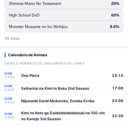
Shinmai Maou No Testament
20%
High School DxD
60%
Monster Musume no Iru Nichijou
8.6%
35 votos
Calendário de Animes
DATAS E HORÁRIOS DE LANÇAMENTO NO JAPÃO
DOM
One Piece
23:15
9 AGO
DOM
Seihantai na Kimi to Boku 2nd Season
17:00
9 AGO
DOM
Nijusseiki Denki Mokuroku: Eureka Evrika
23:00
9 AGO
Kimi no Koto ga Daidaidaidaidaisuki na 100-nin
DOM
22:30
9 AGO
no Kanojo 3rd Season