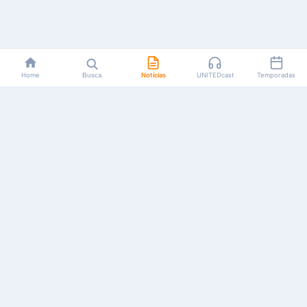
Home
Busca
Notícias
UNITEDcast
Temporadas
Notícias, reviews, guias e podcasts sobre o universo dos
animes!
Feito por fãs, para fãs.
NAVEGAÇÃO
CATEGORIAS
MAIS