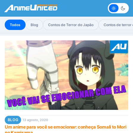
Claro
Escur
Todos
Blog
Contos de Terror do Japão
Contos de terror
BLOG
13 agosto, 2020
Um anime para você se emocionar: conheça Somali to Mori
no Kamisama