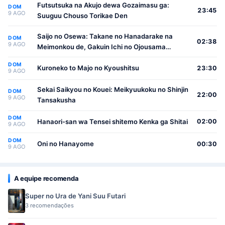
Futsutsuka na Akujo dewa Gozaimasu ga:
DOM
23:45
9 AGO
Suuguu Chouso Torikae Den
Saijo no Osewa: Takane no Hanadarake na
DOM
02:38
9 AGO
Meimonkou de, Gakuin Ichi no Ojousama
(Seikatsu Nouryoku Kaimu) wo Kagenagara
DOM
Osewa suru Koto ni Narimashita
Kuroneko to Majo no Kyoushitsu
23:30
9 AGO
Sekai Saikyou no Kouei: Meikyuukoku no Shinjin
DOM
22:00
9 AGO
Tansakusha
DOM
Hanaori-san wa Tensei shitemo Kenka ga Shitai
02:00
9 AGO
DOM
Oni no Hanayome
00:30
9 AGO
A equipe recomenda
Super no Ura de Yani Suu Futari
3 recomendações