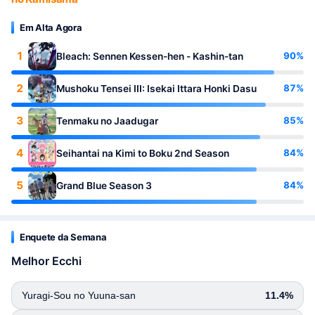
Em Alta Agora
1
90%
Bleach: Sennen Kessen-hen - Kashin-tan
2
87%
Mushoku Tensei III: Isekai Ittara Honki Dasu
3
85%
Tenmaku no Jaadugar
4
84%
Seihantai na Kimi to Boku 2nd Season
5
84%
Grand Blue Season 3
Enquete da Semana
Melhor Ecchi
Yuragi-Sou no Yuuna-san
11.4%