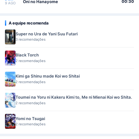
Oni no Hanayome
00:30
9 AGO
A equipe recomenda
Super no Ura de Yani Suu Futari
3 recomendações
Black Torch
2 recomendações
Kimi ga Shinu made Koi wo Shitai
2 recomendações
Toumei na Yoru ni Kakeru Kimi to, Me ni Mienai Koi wo Shita.
2 recomendações
Yomi no Tsugai
2 recomendações