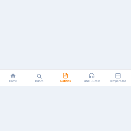
Home
Busca
Notícias
UNITEDcast
Temporadas
Notícias, reviews, guias e podcasts sobre o universo dos