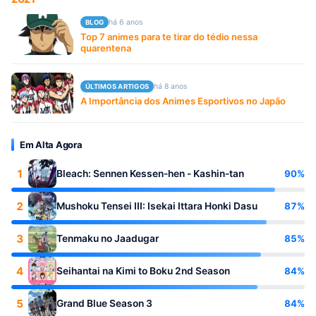
há 6 anos
BLOG
Top 7 animes para te tirar do tédio nessa
quarentena
há 8 anos
ÚLTIMOS ARTIGOS
A Importância dos Animes Esportivos no Japão
Em Alta Agora
1
90%
Bleach: Sennen Kessen-hen - Kashin-tan
2
87%
Mushoku Tensei III: Isekai Ittara Honki Dasu
3
85%
Tenmaku no Jaadugar
4
84%
Seihantai na Kimi to Boku 2nd Season
5
84%
Grand Blue Season 3