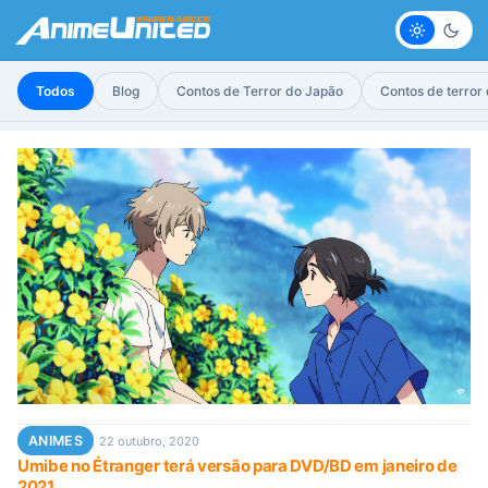
Claro
Escur
Todos
Blog
Contos de Terror do Japão
Contos de terror
ANIMES
22 outubro, 2020
Umibe no Étranger terá versão para DVD/BD em janeiro de
2021