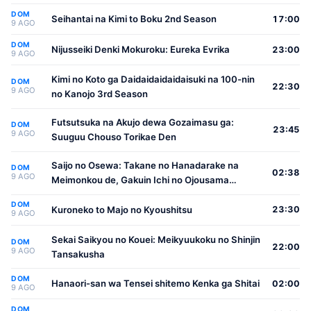
DOM
Seihantai na Kimi to Boku 2nd Season
17:00
9 AGO
DOM
Nijusseiki Denki Mokuroku: Eureka Evrika
23:00
9 AGO
Kimi no Koto ga Daidaidaidaidaisuki na 100-nin
DOM
22:30
9 AGO
no Kanojo 3rd Season
Futsutsuka na Akujo dewa Gozaimasu ga:
DOM
23:45
9 AGO
Suuguu Chouso Torikae Den
Saijo no Osewa: Takane no Hanadarake na
DOM
02:38
9 AGO
Meimonkou de, Gakuin Ichi no Ojousama
(Seikatsu Nouryoku Kaimu) wo Kagenagara
DOM
Osewa suru Koto ni Narimashita
Kuroneko to Majo no Kyoushitsu
23:30
9 AGO
Sekai Saikyou no Kouei: Meikyuukoku no Shinjin
DOM
22:00
9 AGO
Tansakusha
DOM
Hanaori-san wa Tensei shitemo Kenka ga Shitai
02:00
9 AGO
DOM