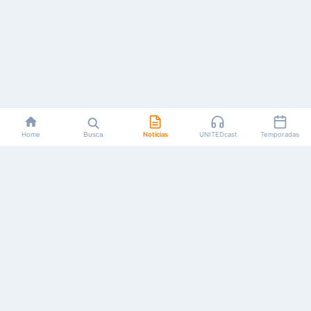
Home
Busca
Notícias
UNITEDcast
Temporadas
Notícias, reviews, guias e podcasts sobre o universo dos
animes!
Feito por fãs, para fãs.