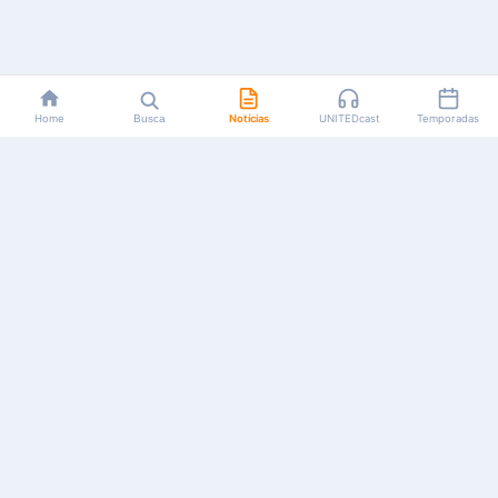
Home
Busca
Notícias
UNITEDcast
Temporadas
Notícias, reviews, guias e podcasts sobre o universo dos
animes!
Feito por fãs, para fãs.
NAVEGAÇÃO
CATEGORIAS
MAIS