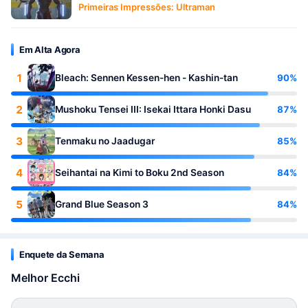
Primeiras Impressões: Ultraman
Em Alta Agora
1
90%
Bleach: Sennen Kessen-hen - Kashin-tan
2
87%
Mushoku Tensei III: Isekai Ittara Honki Dasu
3
85%
Tenmaku no Jaadugar
4
84%
Seihantai na Kimi to Boku 2nd Season
5
84%
Grand Blue Season 3
Enquete da Semana
Melhor Ecchi