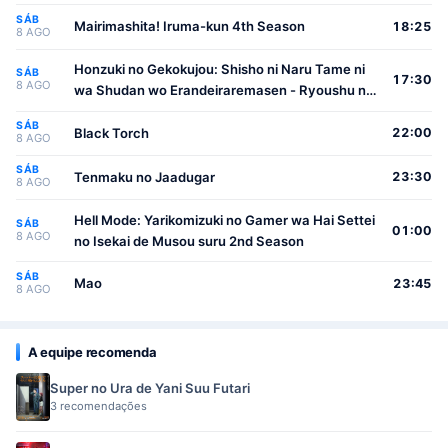
SÁB
Mairimashita! Iruma-kun 4th Season
18:25
8 AGO
Honzuki no Gekokujou: Shisho ni Naru Tame ni
SÁB
17:30
8 AGO
wa Shudan wo Erandeiraremasen - Ryoushu no
Youjo
SÁB
Black Torch
22:00
8 AGO
SÁB
Tenmaku no Jaadugar
23:30
8 AGO
Hell Mode: Yarikomizuki no Gamer wa Hai Settei
SÁB
01:00
8 AGO
no Isekai de Musou suru 2nd Season
SÁB
Mao
23:45
8 AGO
A equipe recomenda
Super no Ura de Yani Suu Futari
3 recomendações