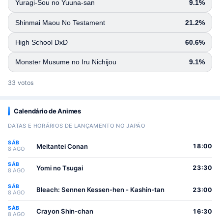
Yuragi-Sou no Yuuna-san
9.1%
Shinmai Maou No Testament
21.2%
High School DxD
60.6%
Monster Musume no Iru Nichijou
9.1%
33 votos
Calendário de Animes
DATAS E HORÁRIOS DE LANÇAMENTO NO JAPÃO
SÁB
Meitantei Conan
18:00
8 AGO
SÁB
Yomi no Tsugai
23:30
8 AGO
SÁB
Bleach: Sennen Kessen-hen - Kashin-tan
23:00
8 AGO
SÁB
Crayon Shin-chan
16:30
8 AGO