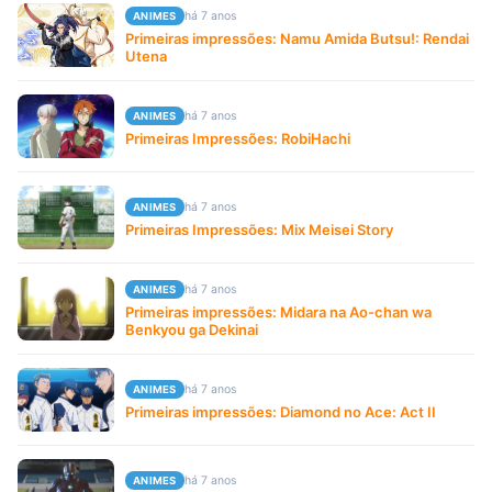
há 7 anos
ANIMES
Primeiras impressões: Namu Amida Butsu!: Rendai
Utena
há 7 anos
ANIMES
Primeiras Impressões: RobiHachi
há 7 anos
ANIMES
Primeiras Impressões: Mix Meisei Story
há 7 anos
ANIMES
Primeiras impressões: Midara na Ao-chan wa
Benkyou ga Dekinai
há 7 anos
ANIMES
Primeiras impressões: Diamond no Ace: Act II
há 7 anos
ANIMES