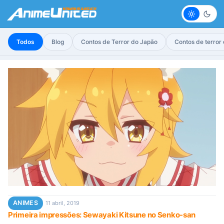
Claro
Escur
Todos
Blog
Contos de Terror do Japão
Contos de terror
ANIMES
11 abril, 2019
Primeira impressões: Sewayaki Kitsune no Senko-san