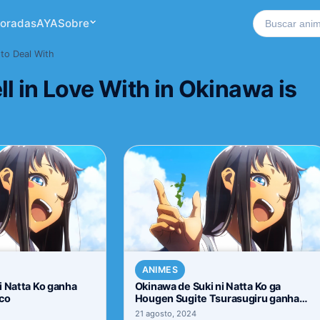
Buscar no si
oradas
AYA
Sobre
t to Deal With
ell in Love With in Okinawa is
ANIMES
i Natta Ko ganha
Okinawa de Suki ni Natta Ko ga
nco
Hougen Sugite Tsurasugiru ganha
novo trailer
21 agosto, 2024