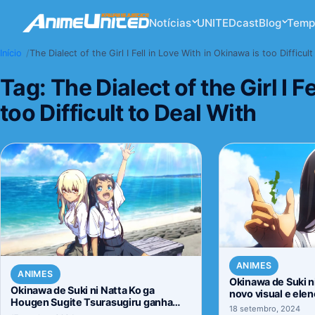
Notícias
UNITEDcast
Blog
Temp
Início
The Dialect of the Girl I Fell in Love With in Okinawa is too Difficul
Tag:
The Dialect of the Girl I F
too Difficult to Deal With
ANIMES
ANIMES
Okinawa de Suki n
Okinawa de Suki ni Natta Ko ga
novo visual e ele
Hougen Sugite Tsurasugiru ganha
18 setembro, 2024
novo vídeo promocional