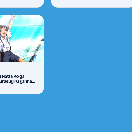
i Natta Ko ga
urasugiru ganha