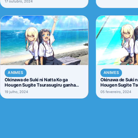
17 outubro, 2024
ANIMES
ANIMES
Okinawa de Suki ni Natta Ko ga
Okinawa de Suki n
Hougen Sugite Tsurasugiru ganha
Hougen Sugite Ts
novo vídeo promocional
novo trailer
19 julho, 2024
05 fevereiro, 2024