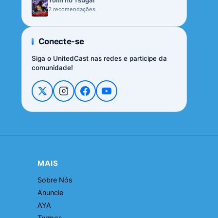
Yomi no Tsugai
2 recomendações
Conecte-se
Siga o UnitedCast nas redes e participe da
comunidade!
MAIS
Sobre Nós
Anuncie
AYA
Termos