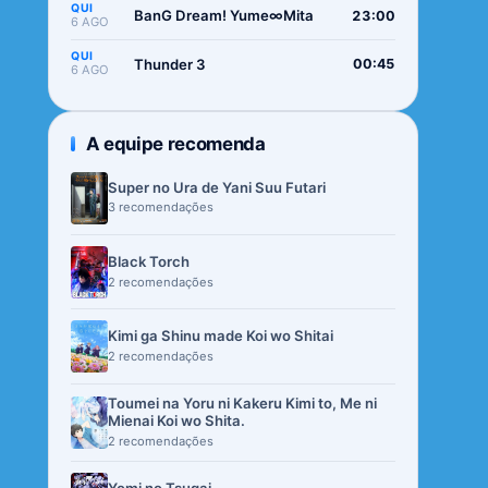
QUI
BanG Dream! Yume∞Mita
23:00
6 AGO
QUI
Thunder 3
00:45
6 AGO
A equipe recomenda
Super no Ura de Yani Suu Futari
3 recomendações
Black Torch
2 recomendações
Kimi ga Shinu made Koi wo Shitai
2 recomendações
Toumei na Yoru ni Kakeru Kimi to, Me ni
Mienai Koi wo Shita.
2 recomendações