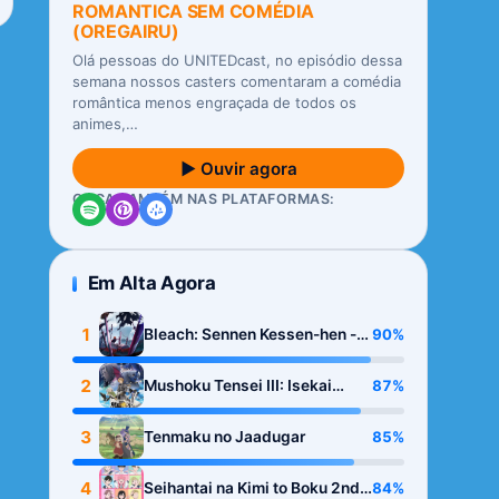
ROMANTICA SEM COMÉDIA
(OREGAIRU)
Olá pessoas do UNITEDcast, no episódio dessa
semana nossos casters comentaram a comédia
romântica menos engraçada de todos os
animes,…
▶ Ouvir agora
OUÇA TAMBÉM NAS PLATAFORMAS:
Em Alta Agora
1
90%
Bleach: Sennen Kessen-hen -
Kashin-tan
2
87%
Mushoku Tensei III: Isekai
Ittara Honki Dasu
3
85%
Tenmaku no Jaadugar
4
84%
Seihantai na Kimi to Boku 2nd