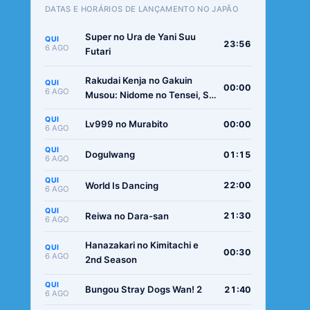
DATAS E HORÁRIOS DE LANÇAMENTO NO JAPÃO
Super no Ura de Yani Suu
QUI
23:56
6 AGO
Futari
Rakudai Kenja no Gakuin
QUI
00:00
6 AGO
Musou: Nidome no Tensei, S-
Rank Cheat Majutsushi
QUI
Boukenroku
Lv999 no Murabito
00:00
6 AGO
QUI
Dogulwang
01:15
6 AGO
QUI
World Is Dancing
22:00
6 AGO
QUI
Reiwa no Dara-san
21:30
6 AGO
Hanazakari no Kimitachi e
QUI
00:30
6 AGO
2nd Season
QUI
Bungou Stray Dogs Wan! 2
21:40
6 AGO