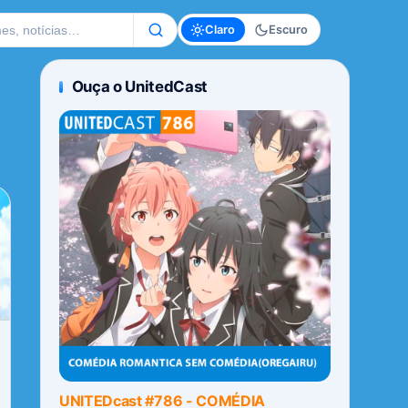
te
Claro
Escuro
Ouça o UnitedCast
UNITEDcast #786 - COMÉDIA