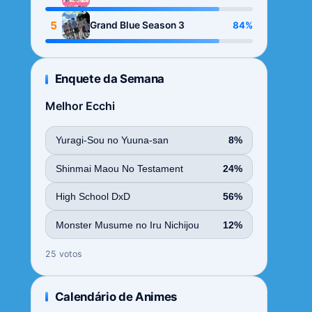
Season
5
84%
Grand Blue Season 3
Enquete da Semana
Melhor Ecchi
Yuragi-Sou no Yuuna-san
8%
Shinmai Maou No Testament
24%
High School DxD
56%
Monster Musume no Iru Nichijou
12%
25 votos
Calendário de Animes