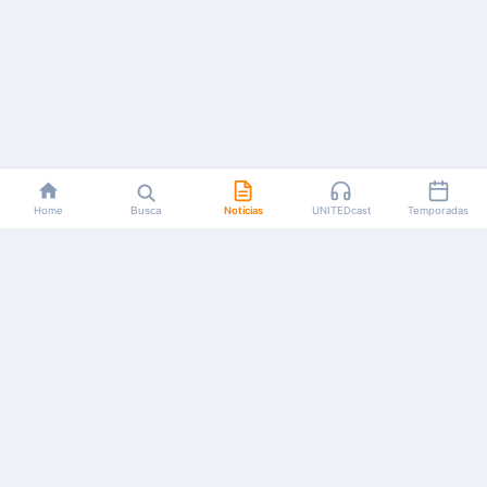
Home
Busca
Notícias
UNITEDcast
Temporadas
Notícias, reviews, guias e podcasts sobre o universo dos
animes!
Feito por fãs, para fãs.