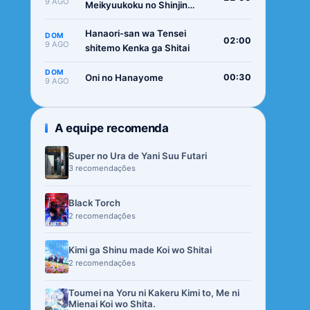
9 AGO
Meikyuukoku no Shinjin
Tansakusha
Hanaori-san wa Tensei
DOM
02:00
9 AGO
shitemo Kenka ga Shitai
DOM
Oni no Hanayome
00:30
9 AGO
A equipe recomenda
Super no Ura de Yani Suu Futari
3 recomendações
Black Torch
2 recomendações
Kimi ga Shinu made Koi wo Shitai
2 recomendações
Toumei na Yoru ni Kakeru Kimi to, Me ni
Mienai Koi wo Shita.