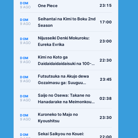
DOM
One Piece
23:15
9 AGO
Seihantai na Kimi to Boku 2nd
DOM
17:00
9 AGO
Season
Nijusseiki Denki Mokuroku:
DOM
23:00
9 AGO
Eureka Evrika
Kimi no Koto ga
DOM
22:30
9 AGO
Daidaidaidaidaisuki na 100-
nin no Kanojo 3rd Season
Futsutsuka na Akujo dewa
DOM
23:45
9 AGO
Gozaimasu ga: Suuguu
Chouso Torikae Den
Saijo no Osewa: Takane no
DOM
02:38
9 AGO
Hanadarake na Meimonkou
de, Gakuin Ichi no Ojousama
Kuroneko to Majo no
(Seikatsu Nouryoku Kaimu)
DOM
23:30
9 AGO
Kyoushitsu
wo Kagenagara Osewa suru
Koto ni Narimashita
Sekai Saikyou no Kouei:
DOM
22:00