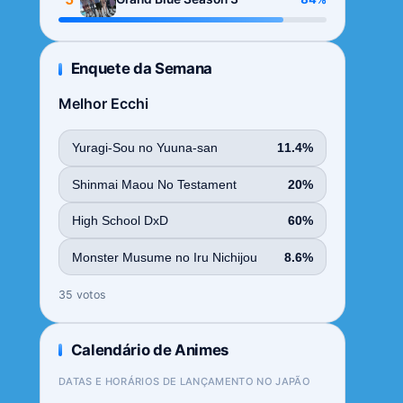
Enquete da Semana
Melhor Ecchi
Yuragi-Sou no Yuuna-san
11.4%
Shinmai Maou No Testament
20%
High School DxD
60%
Monster Musume no Iru Nichijou
8.6%
35 votos
Calendário de Animes
DATAS E HORÁRIOS DE LANÇAMENTO NO JAPÃO