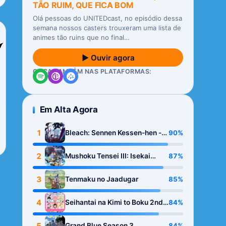
TÃO RUIM, QUE FICA BOM
Olá pessoas do UNITEDcast, no episódio dessa
semana nossos casters trouxeram uma lista de
animes tão ruins que no final…
▶ Ouvir agora
OUÇA TAMBÉM NAS PLATAFORMAS:
Em Alta Agora
1
90%
Bleach: Sennen Kessen-hen -
Kashin-tan
2
87%
Mushoku Tensei III: Isekai
Ittara Honki Dasu
3
85%
Tenmaku no Jaadugar
4
84%
Seihantai na Kimi to Boku 2nd
Season
5
84%
Grand Blue Season 3