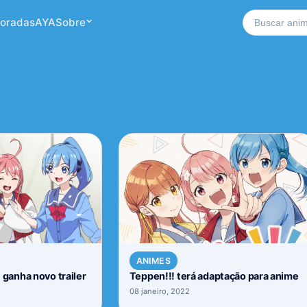
Buscar no si
oradas
AYA
Sobre
ANIMES
!! ganha novo trailer
Teppen!!! terá adaptação para anime
08 janeiro, 2022