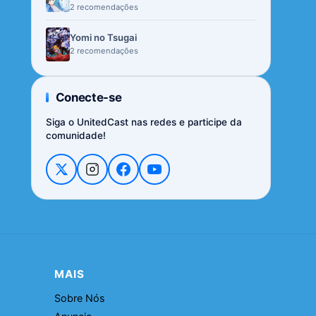
2 recomendações
Yomi no Tsugai
2 recomendações
Conecte-se
Siga o UnitedCast nas redes e participe da
comunidade!
MAIS
Sobre Nós