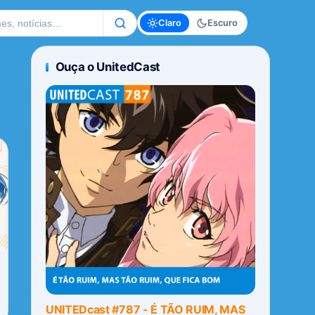
te
Claro
Escuro
Ouça o UnitedCast
UNITEDcast #787 - É TÃO RUIM, MAS