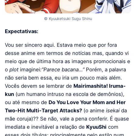
© Kyuuketsuki Sugu Shinu
Expectativas:
Vou ser sincero aqui. Estava meio que por fora
desse anime em termos de notícias mas, quando vi
meio que de última hora as imagens promocionais e
o
plot
imaginei
:”Parece bacana…”
Porém, a palavra
não seria bem essa, eu iria um pouco mais além.
Vocês devem se lembrar de
Mairimashita! Iruma-
kun
(um humano intruso na escola de demônios),
ou até mesmo de
Do You Love Your Mom and Her
Two-Hit Multi-Target Attacks?
(o anime
isekai
da
mãe coruja)?? Se não, vale a pena conferir. É quase
imediata e inevitável a relação de
KyuuShi
com
esses dois títulos; principalmente pelo estilo num