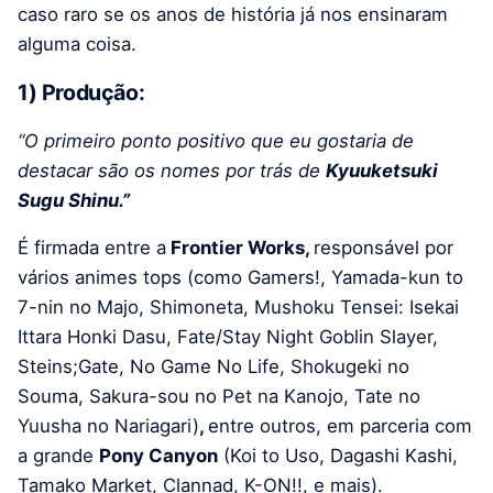
caso raro se os anos de história já nos ensinaram
alguma coisa.
1) Produção:
“O primeiro ponto positivo que eu gostaria de
destacar são os nomes por trás de
Kyuuketsuki
Sugu Shinu.”
É firmada entre a
Frontier Works,
responsável por
vários animes tops (como Gamers!, Yamada-kun to
7-nin no Majo, Shimoneta, Mushoku Tensei: Isekai
Ittara Honki Dasu, Fate/Stay Night Goblin Slayer,
Steins;Gate, No Game No Life, Shokugeki no
Souma, Sakura-sou no Pet na Kanojo, Tate no
Yuusha no Nariagari)
,
entre outros, em parceria com
a grande
Pony Canyon
(Koi to Uso, Dagashi Kashi,
Tamako Market, Clannad, K-ON!!, e mais).