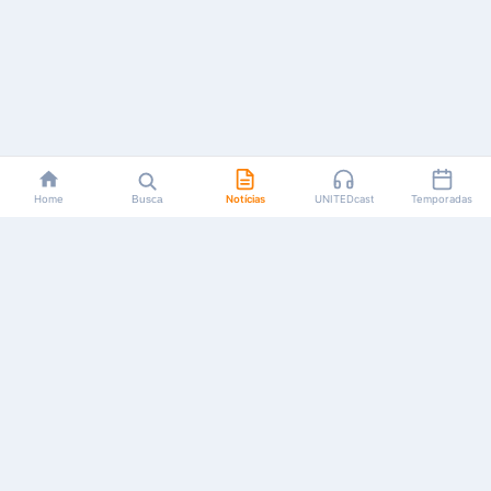
Home
Busca
Notícias
UNITEDcast
Temporadas
Notícias, reviews, guias e podcasts sobre o universo dos
animes!
Feito por fãs, para fãs.