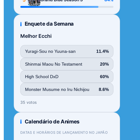
Enquete da Semana
Melhor Ecchi
Yuragi-Sou no Yuuna-san
11.4%
Shinmai Maou No Testament
20%
High School DxD
60%
Monster Musume no Iru Nichijou
8.6%
35 votos
Calendário de Animes
DATAS E HORÁRIOS DE LANÇAMENTO NO JAPÃO