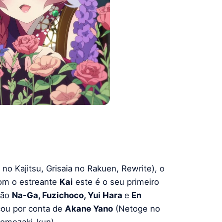
 no Kajitsu, Grisaia no Rakuen, Rewrite), o
com o estreante
Kai
este é o seu primeiro
são
Na-Ga, Fuzichoco, Yui Hara
e
En
icou por conta de
Akane Yano
(Netoge no
Tomozaki-kun).