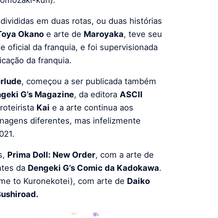
ivididas em duas rotas, ou duas histórias
Toya Okano
e arte de
Maroyaka
, teve seu
 oficial da franquia, e foi supervisionada
cação da franquia.
erlude
, começou a ser publicada também
geki G’s Magazine
, da editora
ASCII
roteirista
Kai
e a arte continua aos
onagens diferentes, mas infelizmente
021.
s,
Prima Doll: New Order
, com a arte de
entes da
Dengeki G’s Comic da Kadokawa
.
me to Kuronekotei), com arte de
Daiko
ushiroad.