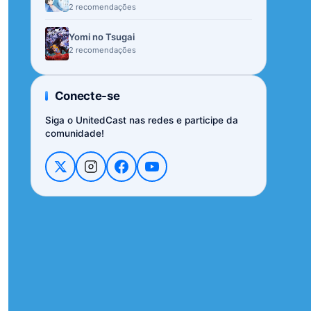
2 recomendações
Yomi no Tsugai
2 recomendações
Conecte-se
Siga o UnitedCast nas redes e participe da
comunidade!