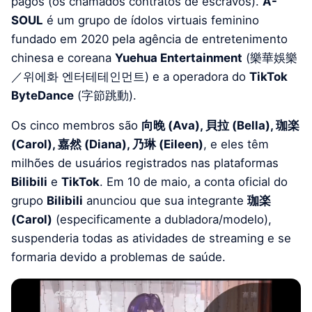
pagos (os chamados contratos de escravos).
A-
SOUL
é um grupo de ídolos virtuais feminino
fundado em 2020 pela agência de entretenimento
chinesa e coreana
Yuehua Entertainment
(樂華娛樂
／위에화 엔터테테인먼트) e a operadora do
TikTok
ByteDance
(字節跳動).
Os cinco membros são
向晚 (Ava), 貝拉 (Bella), 珈楽
(Carol), 嘉然 (Diana), 乃琳 (Eileen)
, e eles têm
milhões de usuários registrados nas plataformas
Bilibili
e
TikTok
. Em 10 de maio, a conta oficial do
grupo
Bilibili
anunciou que sua integrante
珈楽
(Carol)
(especificamente a dubladora/modelo),
suspenderia todas as atividades de streaming e se
formaria devido a problemas de saúde.