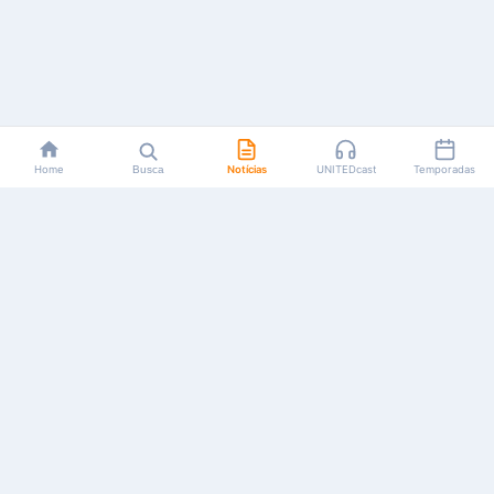
Home
Busca
Notícias
UNITEDcast
Temporadas
Notícias, reviews, guias e podcasts sobre o universo dos
animes!
Feito por fãs, para fãs.