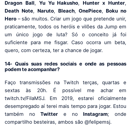
Dragon
Ball
,
Yu Yu Hakusho
,
Hunter x Hunter
,
Death Note
,
Naruto
,
Bleach
,
OnePiece
,
Boku no
Hero
– são muitos. Criar um jogo que pretende unir,
praticamente, todos os heróis e vilões da Jump em
um único jogo de luta? Só o conceito já foi
suficiente para me fisgar. Caso ocorra um beta,
quero, com certeza, ter a chance de jogar.
14- Quais suas redes so
c
iais e onde as pessoas
podem te acompanhar?
Faço transmissões na Twitch terças, quartas e
sextas às 20h. É possível me achar em
twitch.tv/FilaMSJ. Em 2019, estarei oficialmente
desempregado aí terei mais tempo para jogar. Estou
também no
Twitter
e no
Instagram
; onde
compartilho besteiras, ambos são @felipemsj.