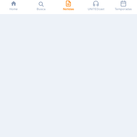
Home
Busca
Notícias
UNITEDcast
Temporadas
Notícias, reviews, guias e podcasts sobre o universo dos
animes!
Feito por fãs, para fãs.
NAVEGAÇÃO
CATEGORIAS
MAIS
Início
Animes
Sobre Nós
Notícias
Mangás
Anuncie
Artigos
Games
AYA