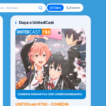
te
Claro
Escuro
Ouça o UnitedCast
UNITEDcast #786 - COMÉDIA