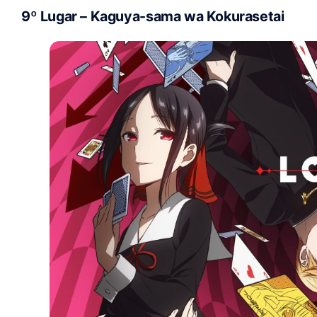
9º Lugar – Kaguya-sama wa Kokurasetai