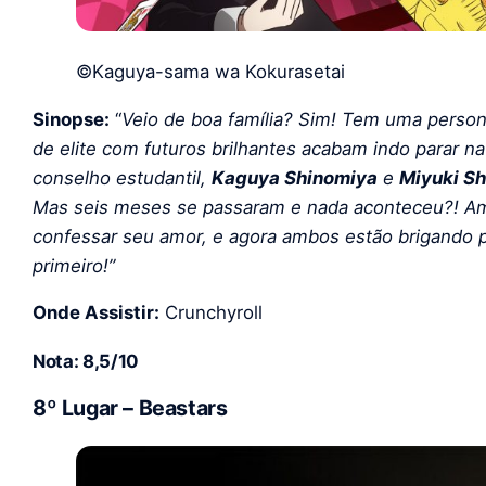
©Kaguya-sama wa Kokurasetai
Sinopse:
“
Veio de boa família? Sim! Tem uma person
de elite com futuros brilhantes acabam indo parar 
conselho estudantil,
Kaguya Shinomiya
e
Miyuki S
Mas seis meses se passaram e nada aconteceu?! A
confessar seu amor, e agora ambos estão brigando p
primeiro!”
Onde Assistir:
Crunchyroll
Nota: 8,5/10
8º Lugar – Beastars