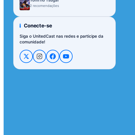
Yomi no Tsugai
2 recomendações
Conecte-se
Siga o UnitedCast nas redes e participe da
comunidade!