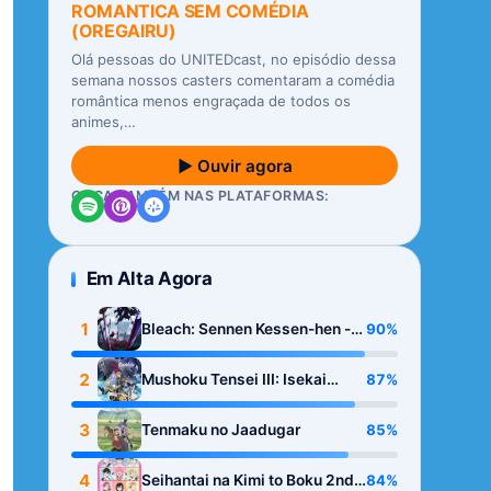
ROMANTICA SEM COMÉDIA
(OREGAIRU)
Olá pessoas do UNITEDcast, no episódio dessa
semana nossos casters comentaram a comédia
romântica menos engraçada de todos os
animes,…
▶ Ouvir agora
OUÇA TAMBÉM NAS PLATAFORMAS:
Em Alta Agora
1
90%
Bleach: Sennen Kessen-hen -
Kashin-tan
2
87%
Mushoku Tensei III: Isekai
Ittara Honki Dasu
3
85%
Tenmaku no Jaadugar
4
84%
Seihantai na Kimi to Boku 2nd