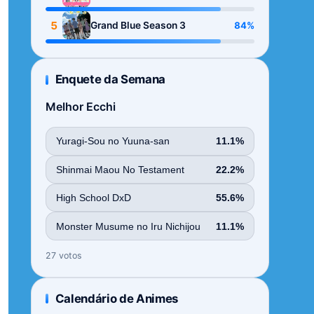
Season
5
84%
Grand Blue Season 3
Enquete da Semana
Melhor Ecchi
Yuragi-Sou no Yuuna-san
11.1%
Shinmai Maou No Testament
22.2%
High School DxD
55.6%
Monster Musume no Iru Nichijou
11.1%
27 votos
Calendário de Animes