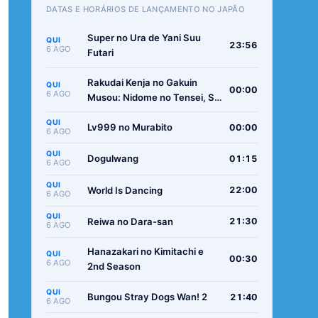
DATAS E HORÁRIOS DE LANÇAMENTO NO JAPÃO
Super no Ura de Yani Suu
QUI
23:56
6 AGO
Futari
Rakudai Kenja no Gakuin
QUI
00:00
6 AGO
Musou: Nidome no Tensei, S-
Rank Cheat Majutsushi
QUI
Boukenroku
Lv999 no Murabito
00:00
6 AGO
QUI
Dogulwang
01:15
6 AGO
QUI
World Is Dancing
22:00
6 AGO
QUI
Reiwa no Dara-san
21:30
6 AGO
Hanazakari no Kimitachi e
QUI
00:30
6 AGO
2nd Season
QUI
Bungou Stray Dogs Wan! 2
21:40
6 AGO