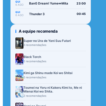
QUI
BanG Dream! Yume∞Mita
23:00
6 AGO
QUI
Thunder 3
00:45
6 AGO
A equipe recomenda
Super no Ura de Yani Suu Futari
3 recomendações
Black Torch
2 recomendações
Kimi ga Shinu made Koi wo Shitai
2 recomendações
Toumei na Yoru ni Kakeru Kimi to, Me ni
Mienai Koi wo Shita.
2 recomendações