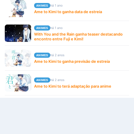
há 1 ano
ANIMES
Ame to Kimi to ganha data de estreia
há 1 ano
ANIMES
With You and the Rain ganha teaser destacando
encontro entre Fuji e Kimi!
há 2 anos
ANIMES
Ame to Kimi to ganha previsão de estreia
há 2 anos
ANIMES
Ame to Kimi to terá adaptação para anime