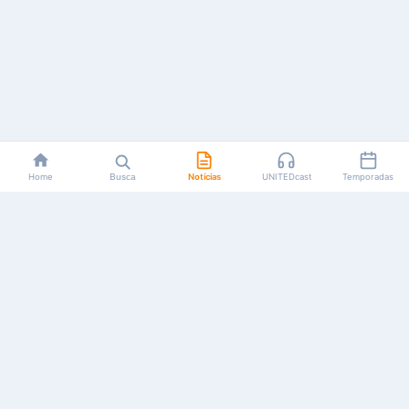
Home
Busca
Notícias
UNITEDcast
Temporadas
Notícias, reviews, guias e podcasts sobre o universo dos
animes!
Feito por fãs, para fãs.