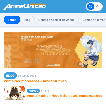
Claro
Escur
Todos
Blog
Contos de Terror do Japão
Contos de terror
BLOG
06 julho, 2025
Primeiras Impressões – Ame to Kimi to
há 1 ano
ANIMES
Ame to Kimi to – Novo trailer revela temas musicais