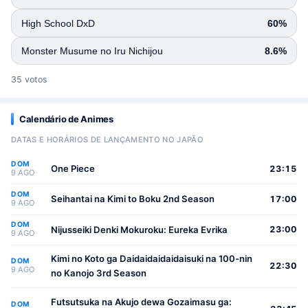
High School DxD
60%
Monster Musume no Iru Nichijou
8.6%
35 votos
Calendário de Animes
DATAS E HORÁRIOS DE LANÇAMENTO NO JAPÃO
DOM
One Piece
23:15
9 AGO
DOM
Seihantai na Kimi to Boku 2nd Season
17:00
9 AGO
DOM
Nijusseiki Denki Mokuroku: Eureka Evrika
23:00
9 AGO
Kimi no Koto ga Daidaidaidaidaisuki na 100-nin
DOM
22:30
9 AGO
no Kanojo 3rd Season
Futsutsuka na Akujo dewa Gozaimasu ga:
DOM