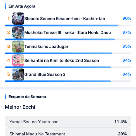
Em Alta Agora
1
90%
Bleach: Sennen Kessen-hen - Kashin-tan
2
87%
Mushoku Tensei III: Isekai Ittara Honki Dasu
3
85%
Tenmaku no Jaadugar
4
84%
Seihantai na Kimi to Boku 2nd Season
5
84%
Grand Blue Season 3
Enquete da Semana
Melhor Ecchi
Yuragi-Sou no Yuuna-san
11.4%
Shinmai Maou No Testament
20%