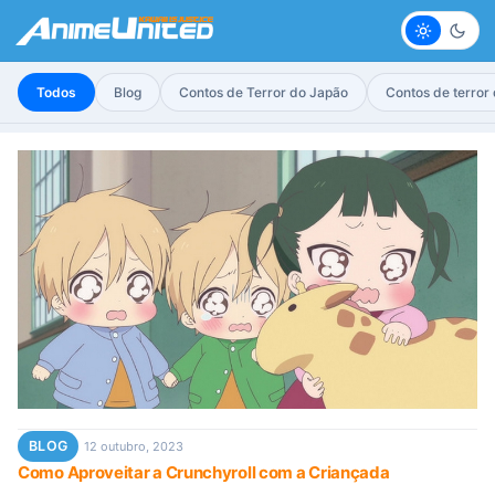
Claro
Escur
Todos
Blog
Contos de Terror do Japão
Contos de terror
BLOG
12 outubro, 2023
Como Aproveitar a Crunchyroll com a Criançada