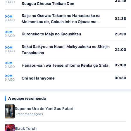
23:45
9 AGO
Suuguu Chouso Torikae Den
Saijo no Osewa: Takane no Hanadarake na
DOM
02:38
9 AGO
Meimonkou de, Gakuin Ichi no Ojousama
(Seikatsu Nouryoku Kaimu) wo Kagenagara
DOM
Osewa suru Koto ni Narimashita
Kuroneko to Majo no Kyoushitsu
23:30
9 AGO
Sekai Saikyou no Kouei: Meikyuukoku no Shinjin
DOM
22:00
9 AGO
Tansakusha
DOM
Hanaori-san wa Tensei shitemo Kenka ga Shitai
02:00
9 AGO
DOM
Oni no Hanayome
00:30
9 AGO
A equipe recomenda
Super no Ura de Yani Suu Futari
3 recomendações
Black Torch