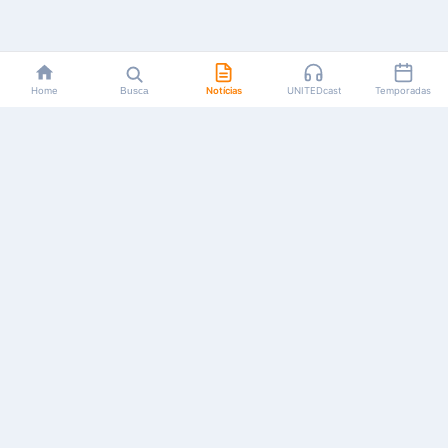
Home
Busca
Notícias
UNITEDcast
Temporadas
Notícias, reviews, guias e podcasts sobre o universo dos
animes!
Feito por fãs, para fãs.
NAVEGAÇÃO
CATEGORIAS
MAIS
Início
Animes
Sobre Nós