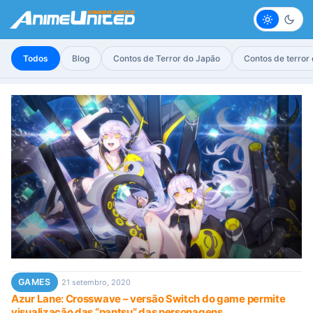
Claro
Escur
Todos
Blog
Contos de Terror do Japão
Contos de terror
GAMES
21 setembro, 2020
Azur Lane: Crosswave – versão Switch do game permite
visualização das “pantsu” das personagens.