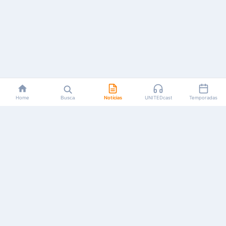
Home
Busca
Notícias
UNITEDcast
Temporadas
Notícias, reviews, guias e podcasts sobre o universo dos
animes!
Feito por fãs, para fãs.