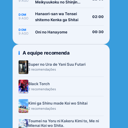
9 AGO
Meikyuukoku no Shinjin
Tansakusha
Hanaori-san wa Tensei
DOM
02:00
9 AGO
shitemo Kenka ga Shitai
DOM
Oni no Hanayome
00:30
9 AGO
A equipe recomenda
Super no Ura de Yani Suu Futari
3 recomendações
Black Torch
2 recomendações
Kimi ga Shinu made Koi wo Shitai
2 recomendações
Toumei na Yoru ni Kakeru Kimi to, Me ni
Mienai Koi wo Shita.