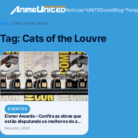
Notícias
UNITEDcast
Blog
Temp
Início
Cats of the Louvre
Tag:
Cats of the Louvre
EVENTOS
Eisner Awards – Confira as obras que
estão disputando os melhores do ano
do mundo
04 junho, 2020