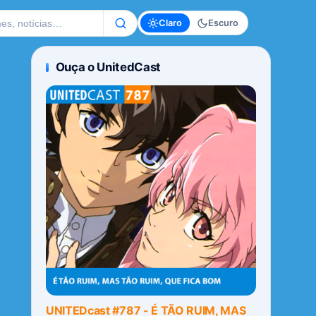
te
Claro
Escuro
Ouça o UnitedCast
UNITEDcast #787 - É TÃO RUIM, MAS