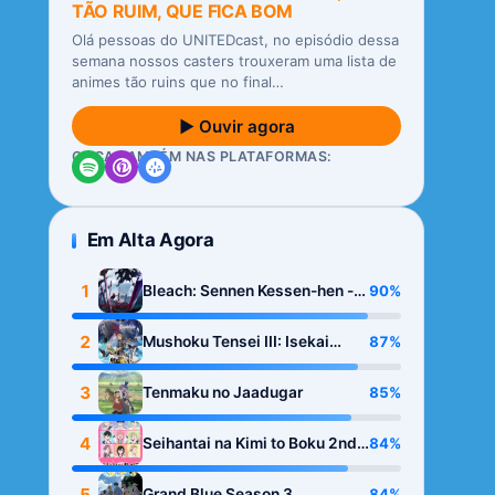
TÃO RUIM, QUE FICA BOM
Olá pessoas do UNITEDcast, no episódio dessa
semana nossos casters trouxeram uma lista de
animes tão ruins que no final…
▶ Ouvir agora
OUÇA TAMBÉM NAS PLATAFORMAS:
Em Alta Agora
1
90%
Bleach: Sennen Kessen-hen -
Kashin-tan
2
87%
Mushoku Tensei III: Isekai
Ittara Honki Dasu
3
85%
Tenmaku no Jaadugar
4
84%
Seihantai na Kimi to Boku 2nd
Season
5
84%
Grand Blue Season 3