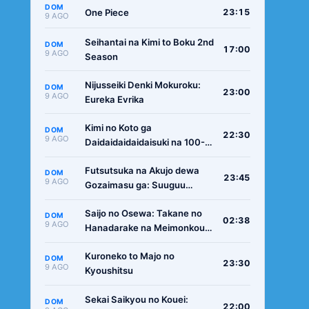
DOM
One Piece
23:15
9 AGO
Seihantai na Kimi to Boku 2nd
DOM
17:00
9 AGO
Season
Nijusseiki Denki Mokuroku:
DOM
23:00
9 AGO
Eureka Evrika
Kimi no Koto ga
DOM
22:30
9 AGO
Daidaidaidaidaisuki na 100-
nin no Kanojo 3rd Season
Futsutsuka na Akujo dewa
DOM
23:45
9 AGO
Gozaimasu ga: Suuguu
Chouso Torikae Den
Saijo no Osewa: Takane no
DOM
02:38
9 AGO
Hanadarake na Meimonkou
de, Gakuin Ichi no Ojousama
Kuroneko to Majo no
(Seikatsu Nouryoku Kaimu)
DOM
23:30
9 AGO
Kyoushitsu
wo Kagenagara Osewa suru
Koto ni Narimashita
Sekai Saikyou no Kouei:
DOM
22:00