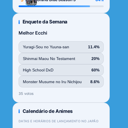
Enquete da Semana
Melhor Ecchi
Yuragi-Sou no Yuuna-san
11.4%
Shinmai Maou No Testament
20%
High School DxD
60%
Monster Musume no Iru Nichijou
8.6%
35 votos
Calendário de Animes
DATAS E HORÁRIOS DE LANÇAMENTO NO JAPÃO