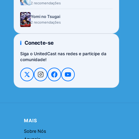
2 recomendações
Yomi no Tsugai
2 recomendações
Conecte-se
Siga o UnitedCast nas redes e participe da
comunidade!
MAIS
Sobre Nós