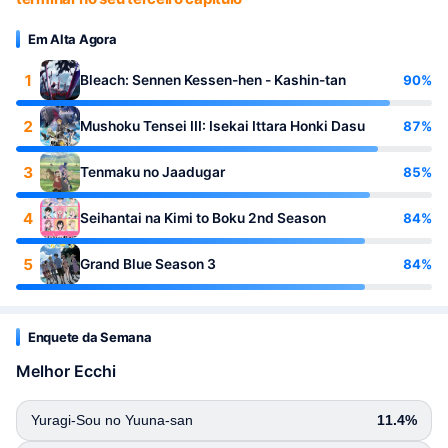
Em Alta Agora
1
90%
Bleach: Sennen Kessen-hen - Kashin-tan
2
87%
Mushoku Tensei III: Isekai Ittara Honki Dasu
3
85%
Tenmaku no Jaadugar
4
84%
Seihantai na Kimi to Boku 2nd Season
5
84%
Grand Blue Season 3
Enquete da Semana
Melhor Ecchi
Yuragi-Sou no Yuuna-san
11.4%