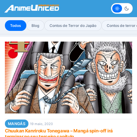
Claro
Escur
Todos
Blog
Contos de Terror do Japão
Contos de terror
MANGÁS
19 maio, 2020
Chuukan Kanriroku Tonegawa – Mangá spin-off irá
terminar no seu terceiro capítulo