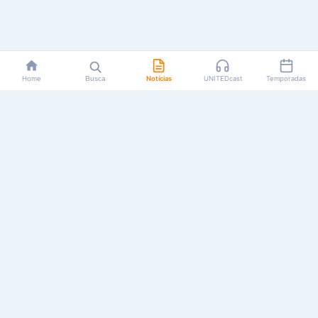
Home
Busca
Notícias
UNITEDcast
Temporadas
Notícias, reviews, guias e podcasts sobre o universo dos
animes!
Feito por fãs, para fãs.
NAVEGAÇÃO
CATEGORIAS
MAIS