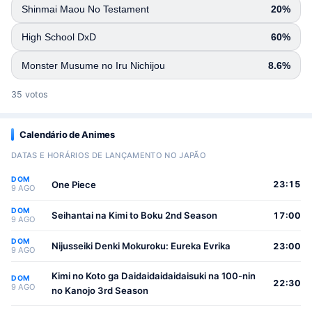
Shinmai Maou No Testament
20%
High School DxD
60%
Monster Musume no Iru Nichijou
8.6%
35 votos
Calendário de Animes
DATAS E HORÁRIOS DE LANÇAMENTO NO JAPÃO
DOM
One Piece
23:15
9 AGO
DOM
Seihantai na Kimi to Boku 2nd Season
17:00
9 AGO
DOM
Nijusseiki Denki Mokuroku: Eureka Evrika
23:00
9 AGO
Kimi no Koto ga Daidaidaidaidaisuki na 100-nin
DOM
22:30
9 AGO
no Kanojo 3rd Season