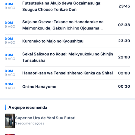
Futsutsuka na Akujo dewa Gozaimasu ga:
DOM
23:45
9 AGO
Suuguu Chouso Torikae Den
Saijo no Osewa: Takane no Hanadarake na
DOM
02:38
9 AGO
Meimonkou de, Gakuin Ichi no Ojousama
(Seikatsu Nouryoku Kaimu) wo Kagenagara
DOM
Osewa suru Koto ni Narimashita
Kuroneko to Majo no Kyoushitsu
23:30
9 AGO
Sekai Saikyou no Kouei: Meikyuukoku no Shinjin
DOM
22:00
9 AGO
Tansakusha
DOM
Hanaori-san wa Tensei shitemo Kenka ga Shitai
02:00
9 AGO
DOM
Oni no Hanayome
00:30
9 AGO
A equipe recomenda
Super no Ura de Yani Suu Futari
3 recomendações