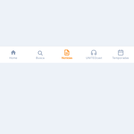
Home
Busca
Notícias
UNITEDcast
Temporadas
Notícias, reviews, guias e podcasts sobre o universo dos
animes!
Feito por fãs, para fãs.