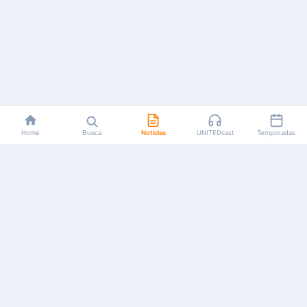
Home
Busca
Notícias
UNITEDcast
Temporadas
Notícias, reviews, guias e podcasts sobre o universo dos
animes!
Feito por fãs, para fãs.