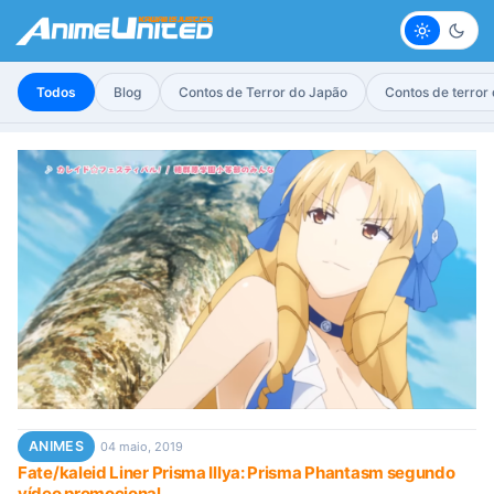
Claro
Escur
Todos
Blog
Contos de Terror do Japão
Contos de terror
ANIMES
04 maio, 2019
Fate/kaleid Liner Prisma Illya: Prisma Phantasm segundo
vídeo promocional