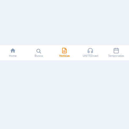
Home
Busca
Notícias
UNITEDcast
Temporadas
Notícias, reviews, guias e podcasts sobre o universo dos
animes!
Feito por fãs, para fãs.