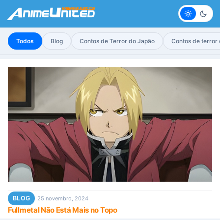
Claro
Escur
Todos
Blog
Contos de Terror do Japão
Contos de terror
BLOG
25 novembro, 2024
Fullmetal Não Está Mais no Topo