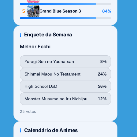
Season
5
84%
Grand Blue Season 3
Enquete da Semana
Melhor Ecchi
Yuragi-Sou no Yuuna-san
8%
Shinmai Maou No Testament
24%
High School DxD
56%
Monster Musume no Iru Nichijou
12%
25 votos
Calendário de Animes