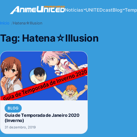
Notícias
UNITEDcast
Blog
Temp
Início
Hatena☆Illusion
Tag:
Hatena☆Illusion
BLOG
Guia de Temporada de Janeiro 2020
(Inverno)
31 dezembro, 2019