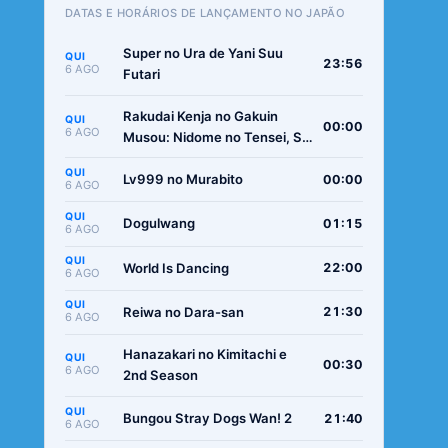
DATAS E HORÁRIOS DE LANÇAMENTO NO JAPÃO
Super no Ura de Yani Suu
QUI
23:56
6 AGO
Futari
Rakudai Kenja no Gakuin
QUI
00:00
6 AGO
Musou: Nidome no Tensei, S-
Rank Cheat Majutsushi
QUI
Boukenroku
Lv999 no Murabito
00:00
6 AGO
QUI
Dogulwang
01:15
6 AGO
QUI
World Is Dancing
22:00
6 AGO
QUI
Reiwa no Dara-san
21:30
6 AGO
Hanazakari no Kimitachi e
QUI
00:30
6 AGO
2nd Season
QUI
Bungou Stray Dogs Wan! 2
21:40
6 AGO