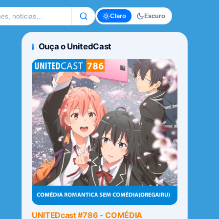
te
Claro
Escuro
Ouça o UnitedCast
UNITEDcast #786 - COMÉDIA