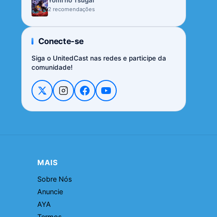
Yomi no Tsugai
2 recomendações
Conecte-se
Siga o UnitedCast nas redes e participe da
comunidade!
MAIS
Sobre Nós
Anuncie
AYA
Termos