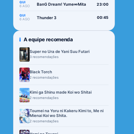
QUI
BanG Dream! Yume∞Mita
23:00
6 AGO
QUI
Thunder 3
00:45
6 AGO
A equipe recomenda
Super no Ura de Yani Suu Futari
3 recomendações
Black Torch
2 recomendações
Kimi ga Shinu made Koi wo Shitai
2 recomendações
Toumei na Yoru ni Kakeru Kimi to, Me ni
Mienai Koi wo Shita.
2 recomendações