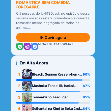
ROMANTICA SEM COMÉDIA
(OREGAIRU)
Olá pessoas do UNITEDcast, no episódio dessa
semana nossos casters comentaram a comédia
romântica menos engraçada de todos os
animes,…
▶ Ouvir agora
OUÇA TAMBÉM NAS PLATAFORMAS:
Em Alta Agora
1
90%
Bleach: Sennen Kessen-hen -
Kashin-tan
2
87%
Mushoku Tensei III: Isekai
Ittara Honki Dasu
3
85%
Tenmaku no Jaadugar
4
84%
Seihantai na Kimi to Boku 2nd