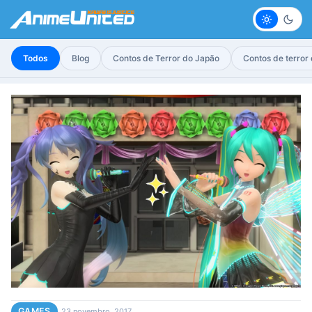
Claro
Escur
Todos
Blog
Contos de Terror do Japão
Contos de terror
GAMES
23 novembro, 2017