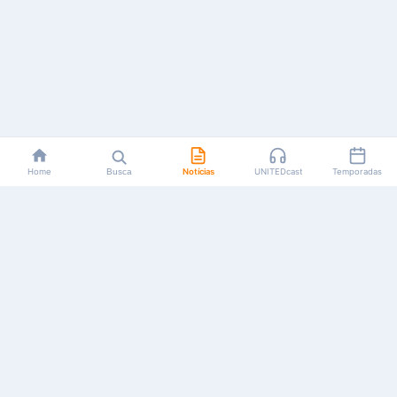
Home
Busca
Notícias
UNITEDcast
Temporadas
Notícias, reviews, guias e podcasts sobre o universo dos
animes!
Feito por fãs, para fãs.