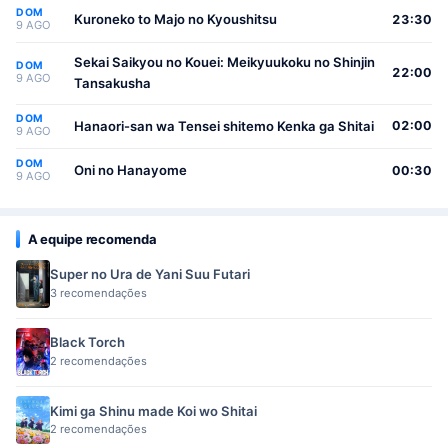
DOM
Osewa suru Koto ni Narimashita
Kuroneko to Majo no Kyoushitsu
23:30
9 AGO
Sekai Saikyou no Kouei: Meikyuukoku no Shinjin
DOM
22:00
9 AGO
Tansakusha
DOM
Hanaori-san wa Tensei shitemo Kenka ga Shitai
02:00
9 AGO
DOM
Oni no Hanayome
00:30
9 AGO
A equipe recomenda
Super no Ura de Yani Suu Futari
3 recomendações
Black Torch
2 recomendações
Kimi ga Shinu made Koi wo Shitai
2 recomendações