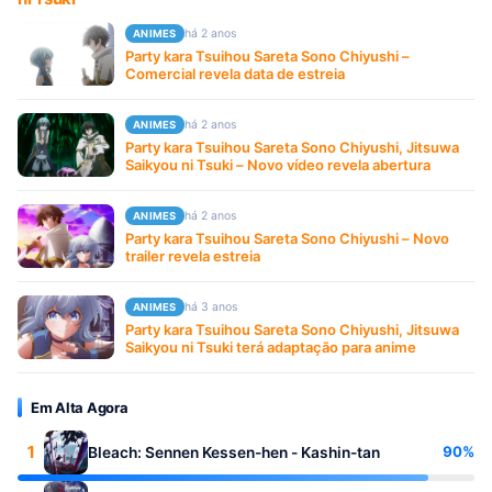
há 2 anos
ANIMES
Party kara Tsuihou Sareta Sono Chiyushi –
Comercial revela data de estreia
há 2 anos
ANIMES
Party kara Tsuihou Sareta Sono Chiyushi, Jitsuwa
Saikyou ni Tsuki – Novo vídeo revela abertura
há 2 anos
ANIMES
Party kara Tsuihou Sareta Sono Chiyushi – Novo
trailer revela estreia
há 3 anos
ANIMES
Party kara Tsuihou Sareta Sono Chiyushi, Jitsuwa
Saikyou ni Tsuki terá adaptação para anime
Em Alta Agora
1
90%
Bleach: Sennen Kessen-hen - Kashin-tan