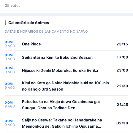
35 votos
Calendário de Animes
DATAS E HORÁRIOS DE LANÇAMENTO NO JAPÃO
DOM
One Piece
23:15
9 AGO
DOM
Seihantai na Kimi to Boku 2nd Season
17:00
9 AGO
DOM
Nijusseiki Denki Mokuroku: Eureka Evrika
23:00
9 AGO
Kimi no Koto ga Daidaidaidaidaisuki na 100-nin
DOM
22:30
9 AGO
no Kanojo 3rd Season
Futsutsuka na Akujo dewa Gozaimasu ga:
DOM
23:45
9 AGO
Suuguu Chouso Torikae Den
Saijo no Osewa: Takane no Hanadarake na
DOM
02:38
9 AGO
Meimonkou de, Gakuin Ichi no Ojousama
(Seikatsu Nouryoku Kaimu) wo Kagenagara