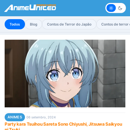
Claro
Escur
Todos
Blog
Contos de Terror do Japão
Contos de terror
ANIMES
06 setembro, 2024
Party kara Tsuihou Sareta Sono Chiyushi, Jitsuwa Saikyou
ni Tsuki