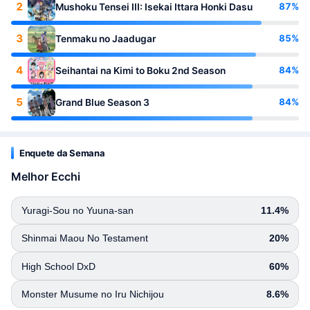
2
87%
Mushoku Tensei III: Isekai Ittara Honki Dasu
3
85%
Tenmaku no Jaadugar
4
84%
Seihantai na Kimi to Boku 2nd Season
5
84%
Grand Blue Season 3
Enquete da Semana
Melhor Ecchi
Yuragi-Sou no Yuuna-san
11.4%
Shinmai Maou No Testament
20%
High School DxD
60%
Monster Musume no Iru Nichijou
8.6%