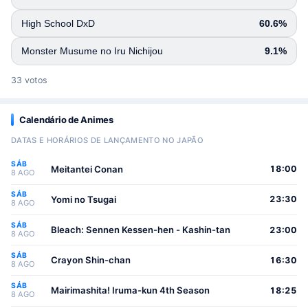
High School DxD
60.6%
Monster Musume no Iru Nichijou
9.1%
33 votos
Calendário de Animes
DATAS E HORÁRIOS DE LANÇAMENTO NO JAPÃO
SÁB
Meitantei Conan
18:00
8 AGO
SÁB
Yomi no Tsugai
23:30
8 AGO
SÁB
Bleach: Sennen Kessen-hen - Kashin-tan
23:00
8 AGO
SÁB
Crayon Shin-chan
16:30
8 AGO
SÁB
Mairimashita! Iruma-kun 4th Season
18:25
8 AGO