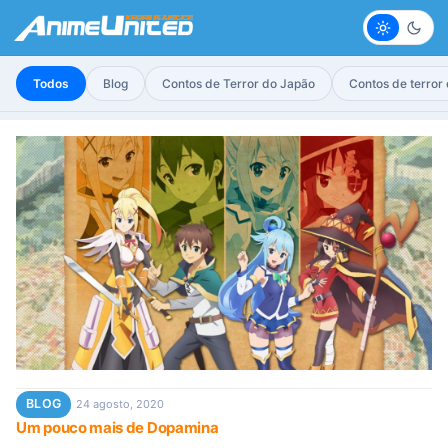
Claro
Escur
Todos
Blog
Contos de Terror do Japão
Contos de terror
BLOG
24 agosto, 2020
Um pouco mais de Dopamina