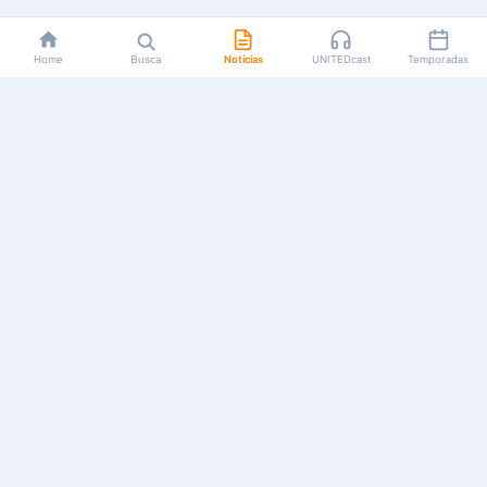
Home
Busca
Notícias
UNITEDcast
Temporadas
Notícias, reviews, guias e podcasts sobre o universo dos
animes!
Feito por fãs, para fãs.
NAVEGAÇÃO
CATEGORIAS
MAIS
Início
Animes
Sobre Nós
Notícias
Mangás
Anuncie