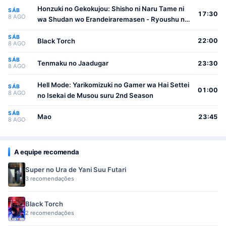
Honzuki no Gekokujou: Shisho ni Naru Tame ni
SÁB
17:30
8 AGO
wa Shudan wo Erandeiraremasen - Ryoushu no
Youjo
SÁB
Black Torch
22:00
8 AGO
SÁB
Tenmaku no Jaadugar
23:30
8 AGO
Hell Mode: Yarikomizuki no Gamer wa Hai Settei
SÁB
01:00
8 AGO
no Isekai de Musou suru 2nd Season
SÁB
Mao
23:45
8 AGO
A equipe recomenda
Super no Ura de Yani Suu Futari
3 recomendações
Black Torch
2 recomendações