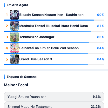
Em Alta Agora
1
90%
Bleach: Sennen Kessen-hen - Kashin-tan
2
87%
Mushoku Tensei III: Isekai Ittara Honki Dasu
3
85%
Tenmaku no Jaadugar
4
84%
Seihantai na Kimi to Boku 2nd Season
5
84%
Grand Blue Season 3
Enquete da Semana
Melhor Ecchi
Yuragi-Sou no Yuuna-san
9.1%
Shinmai Maou No Testament
21.2%