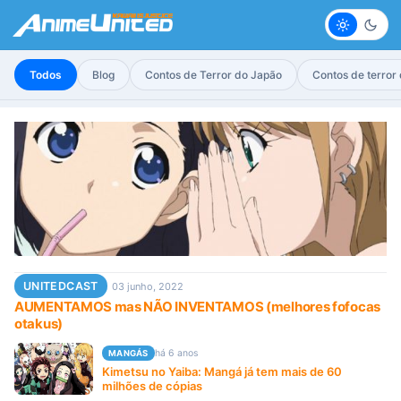
Claro
Escur
Todos
Blog
Contos de Terror do Japão
Contos de terror
UNITEDCAST
03 junho, 2022
AUMENTAMOS mas NÃO INVENTAMOS (melhores fofocas
otakus)
há 6 anos
MANGÁS
Kimetsu no Yaiba: Mangá já tem mais de 60
milhões de cópias