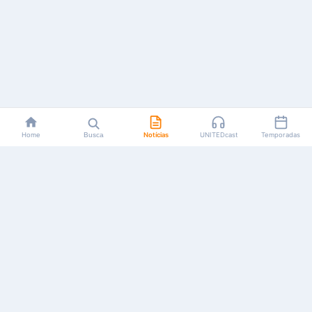
Home
Busca
Notícias
UNITEDcast
Temporadas
Notícias, reviews, guias e podcasts sobre o universo dos
animes!
Feito por fãs, para fãs.