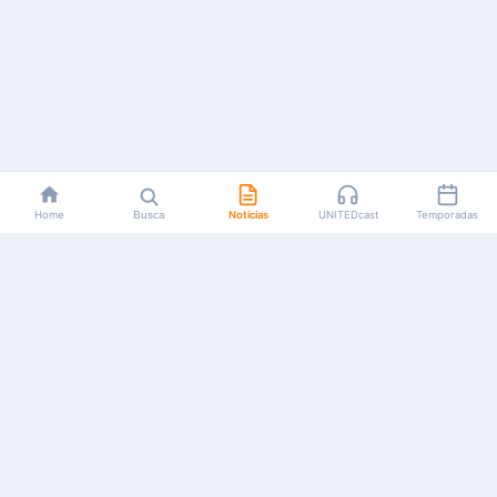
Home
Busca
Notícias
UNITEDcast
Temporadas
Notícias, reviews, guias e podcasts sobre o universo dos
animes!
Feito por fãs, para fãs.