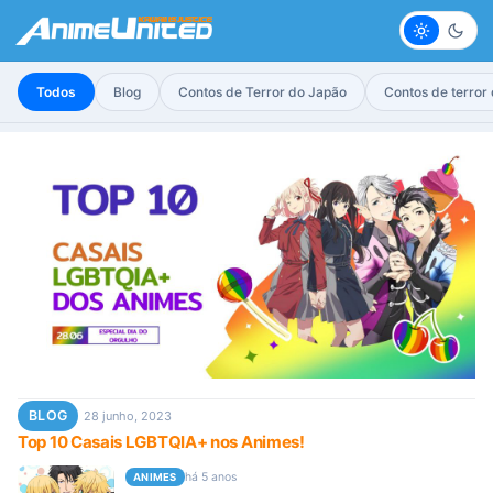
Claro
Escur
Todos
Blog
Contos de Terror do Japão
Contos de terror
BLOG
28 junho, 2023
Top 10 Casais LGBTQIA+ nos Animes!
há 5 anos
ANIMES