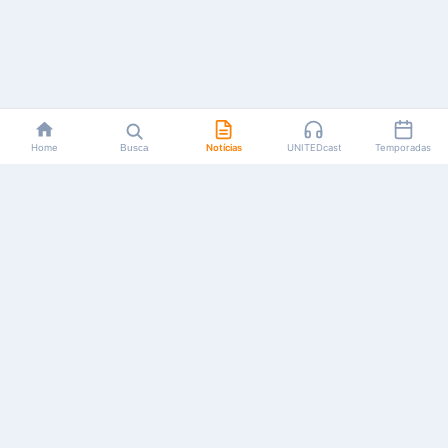
Home
Busca
Notícias
UNITEDcast
Temporadas
Notícias, reviews, guias e podcasts sobre o universo dos
animes!
Feito por fãs, para fãs.