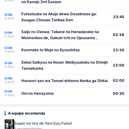
9 AGO
no Kanojo 3rd Season
Futsutsuka na Akujo dewa Gozaimasu ga:
DOM
23:45
9 AGO
Suuguu Chouso Torikae Den
Saijo no Osewa: Takane no Hanadarake na
DOM
02:38
9 AGO
Meimonkou de, Gakuin Ichi no Ojousama
(Seikatsu Nouryoku Kaimu) wo Kagenagara
DOM
Osewa suru Koto ni Narimashita
Kuroneko to Majo no Kyoushitsu
23:30
9 AGO
Sekai Saikyou no Kouei: Meikyuukoku no Shinjin
DOM
22:00
9 AGO
Tansakusha
DOM
Hanaori-san wa Tensei shitemo Kenka ga Shitai
02:00
9 AGO
DOM
Oni no Hanayome
00:30
9 AGO
A equipe recomenda
Super no Ura de Yani Suu Futari
3 recomendações