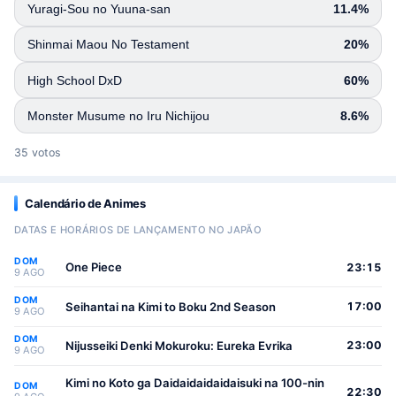
Yuragi-Sou no Yuuna-san
11.4%
Shinmai Maou No Testament
20%
High School DxD
60%
Monster Musume no Iru Nichijou
8.6%
35 votos
Calendário de Animes
DATAS E HORÁRIOS DE LANÇAMENTO NO JAPÃO
DOM
One Piece
23:15
9 AGO
DOM
Seihantai na Kimi to Boku 2nd Season
17:00
9 AGO
DOM
Nijusseiki Denki Mokuroku: Eureka Evrika
23:00
9 AGO
Kimi no Koto ga Daidaidaidaidaisuki na 100-nin
DOM
22:30