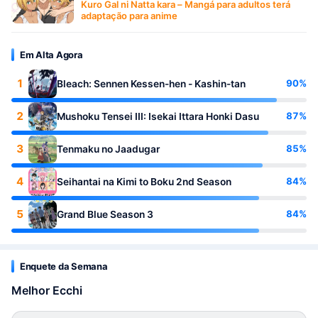
Kuro Gal ni Natta kara – Mangá para adultos terá
adaptação para anime
Em Alta Agora
1
90%
Bleach: Sennen Kessen-hen - Kashin-tan
2
87%
Mushoku Tensei III: Isekai Ittara Honki Dasu
3
85%
Tenmaku no Jaadugar
4
84%
Seihantai na Kimi to Boku 2nd Season
5
84%
Grand Blue Season 3
Enquete da Semana
Melhor Ecchi