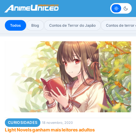
Claro
Escur
Todos
Blog
Contos de Terror do Japão
Contos de terror
CURIOSIDADES
18 novembro, 2020
Light Novels ganham mais leitores adultos