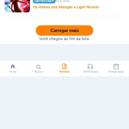
há 9 anos
UNITEDCAST
Os Hiatos dos Mangás e Light Novels
Carregar mais
Você chegou ao fim da lista.
Home
Busca
Notícias
UNITEDcast
Temporadas
Notícias, reviews, guias e podcasts sobre o universo dos
animes!