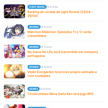
há 8 anos
LIGHT NOVEL
Ranking de vendas de Light Novels (23/04 –
29/04)
há 8 anos
ANIMES
Märchen Mädchen: Episódios 11 e 12 serão
transmitidos
há 8 anos
ANIMES
No Game No Life será transmitido em emissora
portuguesa
há 8 anos
ANIMES
Violet Evergarden terá novo projeto animado e
com novidades
há 8 anos
GAMES
Tensei shitara Slime Datta Ken terá jogo RPG