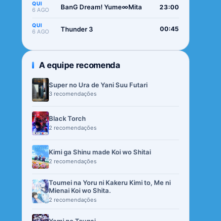
QUI
BanG Dream! Yume∞Mita
23:00
6 AGO
QUI
Thunder 3
00:45
6 AGO
A equipe recomenda
Super no Ura de Yani Suu Futari
3 recomendações
Black Torch
2 recomendações
Kimi ga Shinu made Koi wo Shitai
2 recomendações
Toumei na Yoru ni Kakeru Kimi to, Me ni
Mienai Koi wo Shita.
2 recomendações