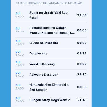
DATAS E HORÁRIOS DE LANÇAMENTO NO JAPÃO
Super no Ura de Yani Suu
QUI
23:56
6 AGO
Futari
Rakudai Kenja no Gakuin
QUI
00:00
6 AGO
Musou: Nidome no Tensei, S-
Rank Cheat Majutsushi
QUI
Boukenroku
Lv999 no Murabito
00:00
6 AGO
QUI
Dogulwang
01:15
6 AGO
QUI
World Is Dancing
22:00
6 AGO
QUI
Reiwa no Dara-san
21:30
6 AGO
Hanazakari no Kimitachi e
QUI
00:30
6 AGO
2nd Season
QUI
Bungou Stray Dogs Wan! 2
21:40
6 AGO