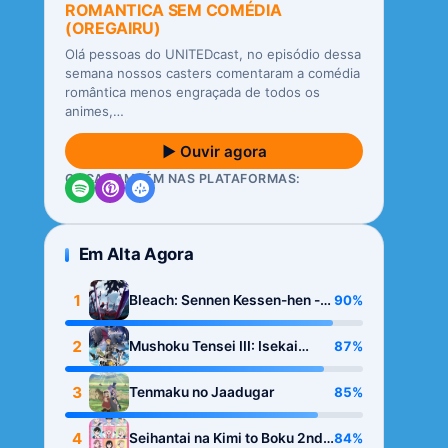
ROMANTICA SEM COMÉDIA
(OREGAIRU)
Olá pessoas do UNITEDcast, no episódio dessa
semana nossos casters comentaram a comédia
romântica menos engraçada de todos os
animes,…
▶ Ouvir agora
OUÇA TAMBÉM NAS PLATAFORMAS:
Em Alta Agora
1
90%
Bleach: Sennen Kessen-hen -
Kashin-tan
2
87%
Mushoku Tensei III: Isekai
Ittara Honki Dasu
3
85%
Tenmaku no Jaadugar
4
84%
Seihantai na Kimi to Boku 2nd