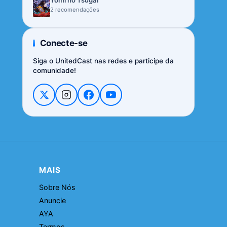
Yomi no Tsugai
2 recomendações
Conecte-se
Siga o UnitedCast nas redes e participe da
comunidade!
MAIS
Sobre Nós
Anuncie
AYA
Termos