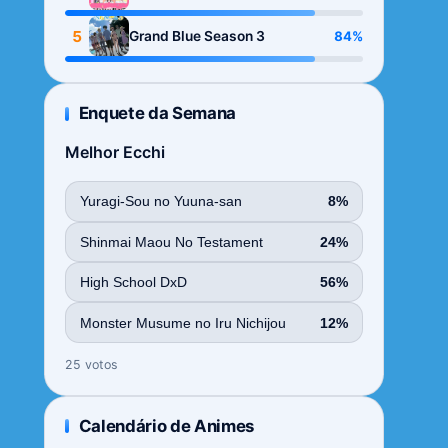
Season
5
84%
Grand Blue Season 3
Enquete da Semana
Melhor Ecchi
Yuragi-Sou no Yuuna-san
8%
Shinmai Maou No Testament
24%
High School DxD
56%
Monster Musume no Iru Nichijou
12%
25 votos
Calendário de Animes