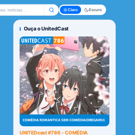
te
Claro
Escuro
Ouça o UnitedCast
UNITEDcast #786 - COMÉDIA