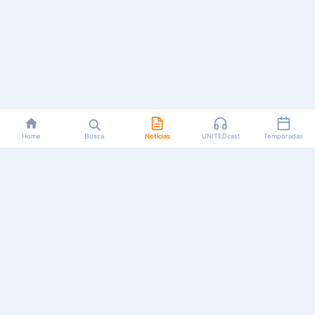
Home
Busca
Notícias
UNITEDcast
Temporadas
Notícias, reviews, guias e podcasts sobre o universo dos
animes!
Feito por fãs, para fãs.