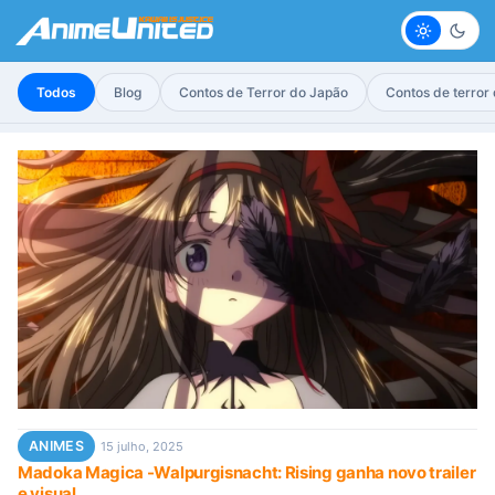
Claro
Escur
Todos
Blog
Contos de Terror do Japão
Contos de terror
ANIMES
15 julho, 2025
Madoka Magica -Walpurgisnacht: Rising ganha novo trailer
e visual