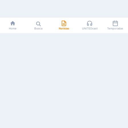
Home
Busca
Notícias
UNITEDcast
Temporadas
Notícias, reviews, guias e podcasts sobre o universo dos
animes!
Feito por fãs, para fãs.
NAVEGAÇÃO
CATEGORIAS
MAIS