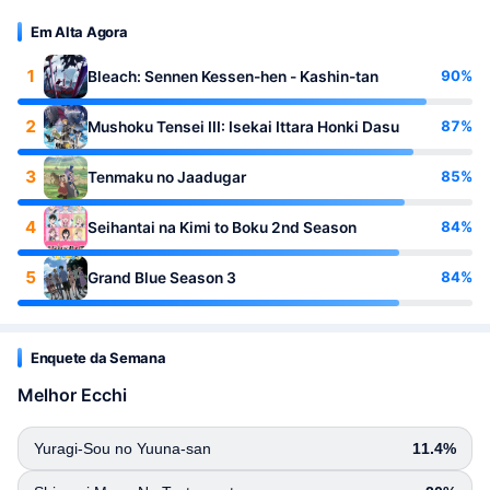
Em Alta Agora
1
90%
Bleach: Sennen Kessen-hen - Kashin-tan
2
87%
Mushoku Tensei III: Isekai Ittara Honki Dasu
3
85%
Tenmaku no Jaadugar
4
84%
Seihantai na Kimi to Boku 2nd Season
5
84%
Grand Blue Season 3
Enquete da Semana
Melhor Ecchi
Yuragi-Sou no Yuuna-san
11.4%