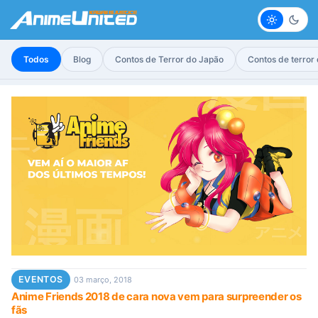
Claro
Escur
Todos
Blog
Contos de Terror do Japão
Contos de terror
EVENTOS
03 março, 2018
Anime Friends 2018 de cara nova vem para surpreender os
fãs