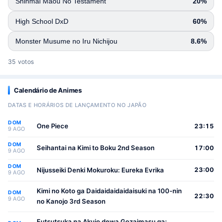
Shinmai Maou No Testament
20%
High School DxD
60%
Monster Musume no Iru Nichijou
8.6%
35 votos
Calendário de Animes
DATAS E HORÁRIOS DE LANÇAMENTO NO JAPÃO
DOM
One Piece
23:15
9 AGO
DOM
Seihantai na Kimi to Boku 2nd Season
17:00
9 AGO
DOM
Nijusseiki Denki Mokuroku: Eureka Evrika
23:00
9 AGO
Kimi no Koto ga Daidaidaidaidaisuki na 100-nin
DOM
22:30
9 AGO
no Kanojo 3rd Season
Futsutsuka na Akujo dewa Gozaimasu ga: