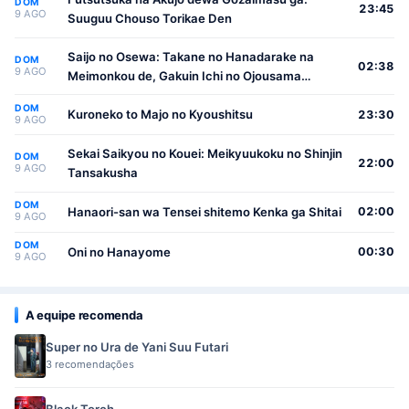
DOM
23:45
9 AGO
Suuguu Chouso Torikae Den
Saijo no Osewa: Takane no Hanadarake na
DOM
02:38
9 AGO
Meimonkou de, Gakuin Ichi no Ojousama
(Seikatsu Nouryoku Kaimu) wo Kagenagara
DOM
Osewa suru Koto ni Narimashita
Kuroneko to Majo no Kyoushitsu
23:30
9 AGO
Sekai Saikyou no Kouei: Meikyuukoku no Shinjin
DOM
22:00
9 AGO
Tansakusha
DOM
Hanaori-san wa Tensei shitemo Kenka ga Shitai
02:00
9 AGO
DOM
Oni no Hanayome
00:30
9 AGO
A equipe recomenda
Super no Ura de Yani Suu Futari
3 recomendações