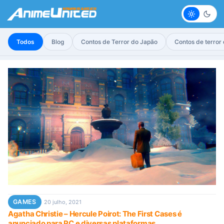
Claro
Escur
Todos
Blog
Contos de Terror do Japão
Contos de terror
GAMES
20 julho, 2021
Agatha Christie – Hercule Poirot: The First Cases é
anunciado para PC e diversas plataformas