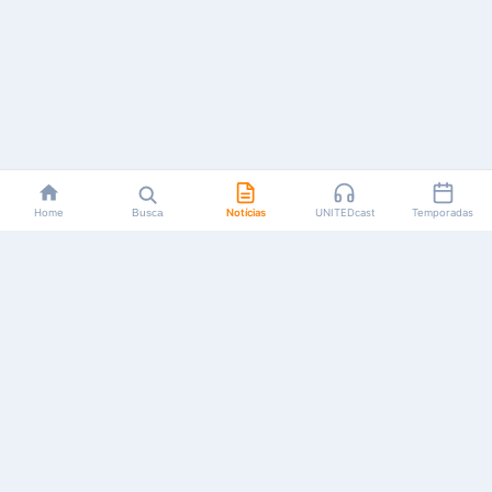
Home
Busca
Notícias
UNITEDcast
Temporadas
Notícias, reviews, guias e podcasts sobre o universo dos
animes!
Feito por fãs, para fãs.