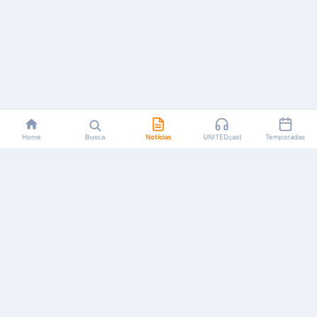
Home
Busca
Notícias
UNITEDcast
Temporadas
Notícias, reviews, guias e podcasts sobre o universo dos
animes!
Feito por fãs, para fãs.