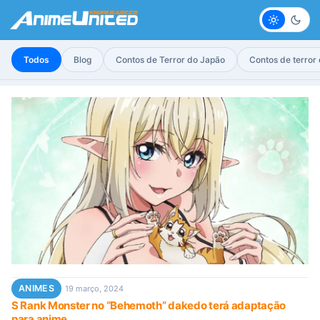
Claro
Escur
Todos
Blog
Contos de Terror do Japão
Contos de terror
ANIMES
19 março, 2024
S Rank Monster no “Behemoth” dakedo terá adaptação
para anime