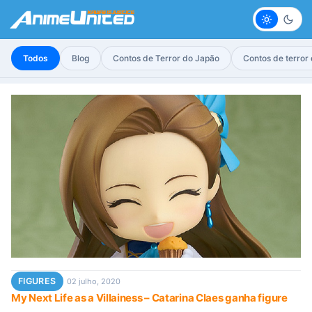
Claro
Escur
Todos
Blog
Contos de Terror do Japão
Contos de terror
FIGURES
02 julho, 2020
My Next Life as a Villainess – Catarina Claes ganha figure