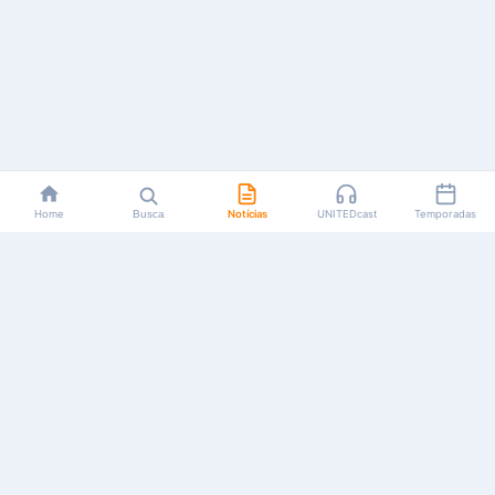
Home
Busca
Notícias
UNITEDcast
Temporadas
Notícias, reviews, guias e podcasts sobre o universo dos
animes!
Feito por fãs, para fãs.