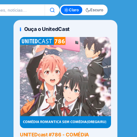
te
Claro
Escuro
Ouça o UnitedCast
UNITEDcast #786 - COMÉDIA