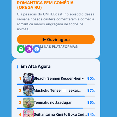
ROMANTICA SEM COMÉDIA
(OREGAIRU)
Olá pessoas do UNITEDcast, no episódio dessa
semana nossos casters comentaram a comédia
romântica menos engraçada de todos os
animes,…
▶ Ouvir agora
OUÇA TAMBÉM NAS PLATAFORMAS:
Em Alta Agora
1
90%
Bleach: Sennen Kessen-hen -
Kashin-tan
2
87%
Mushoku Tensei III: Isekai
Ittara Honki Dasu
3
85%
Tenmaku no Jaadugar
4
84%
Seihantai na Kimi to Boku 2nd