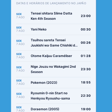
DATAS E HORÁRIOS DE LANÇAMENTO NO JAPÃO
Tensei shitara Slime Datta
SEX
23:00
7 AGO
Ken 4th Season
SEX
Yani Neko
00:30
7 AGO
Tsuihou sareta Tensei
SEX
00:26
7 AGO
Juukishi wa Game Chishiki de
Musou suru
SEX
Otome Kaijuu Caraméliser
01:28
7 AGO
Nige Jouzu no Wakagimi 2nd
SEX
23:30
7 AGO
Season
SEX
Pokemon (2023)
18:55
7 AGO
Ryoumin 0-nin Start no
SEX
22:30
7 AGO
Henkyou Ryoushu-sama
SEX
Doraemon (2005)
19:00
7 AGO