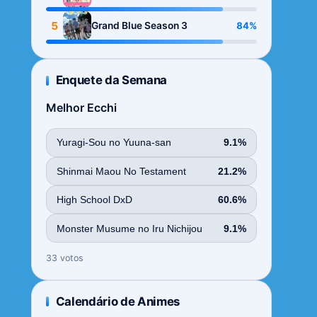
Season
5
84%
Grand Blue Season 3
Enquete da Semana
Melhor Ecchi
Yuragi-Sou no Yuuna-san
9.1%
Shinmai Maou No Testament
21.2%
High School DxD
60.6%
Monster Musume no Iru Nichijou
9.1%
33 votos
Calendário de Animes