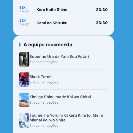
SEX
Kore Kaite Shine
23:30
7 AGO
SEX
Kami no Shizuku
23:30
7 AGO
A equipe recomenda
Super no Ura de Yani Suu Futari
3 recomendações
Black Torch
2 recomendações
Kimi ga Shinu made Koi wo Shitai
2 recomendações
Toumei na Yoru ni Kakeru Kimi to, Me ni
Mienai Koi wo Shita.
2 recomendações