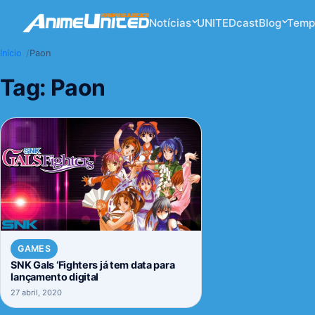
Notícias
UNITEDcast
Blog
Temp
Início
Paon
Tag:
Paon
GAMES
SNK Gals ‘Fighters já tem data para
lançamento digital
27 abril, 2020