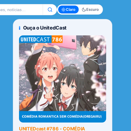
te
Claro
Escuro
Ouça o UnitedCast
UNITEDcast #786 - COMÉDIA