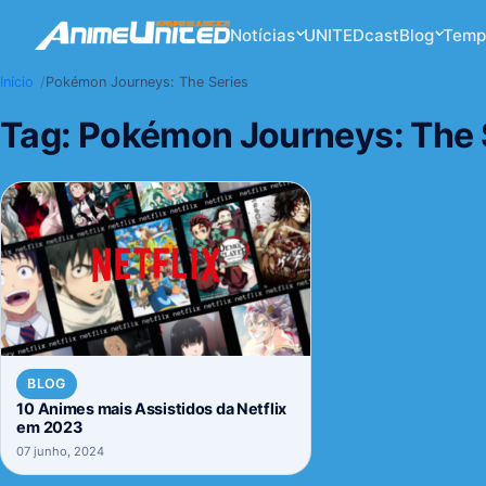
Notícias
UNITEDcast
Blog
Temp
Início
Pokémon Journeys: The Series
Tag:
Pokémon Journeys: The 
BLOG
10 Animes mais Assistidos da Netflix
em 2023
07 junho, 2024