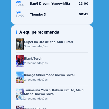
QUI
BanG Dream! Yume∞Mita
23:00
6 AGO
QUI
Thunder 3
00:45
6 AGO
A equipe recomenda
Super no Ura de Yani Suu Futari
3 recomendações
Black Torch
2 recomendações
Kimi ga Shinu made Koi wo Shitai
2 recomendações
Toumei na Yoru ni Kakeru Kimi to, Me ni
Mienai Koi wo Shita.
2 recomendações