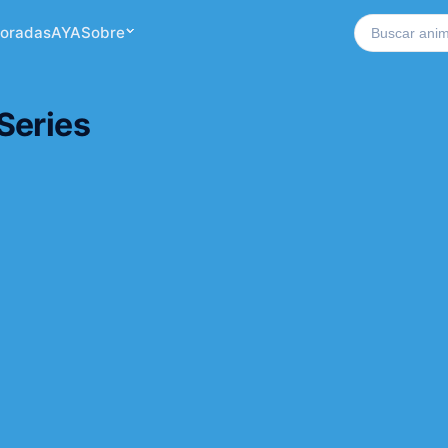
Buscar no si
oradas
AYA
Sobre
Series