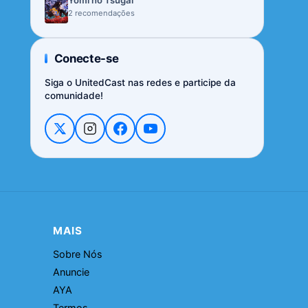
Yomi no Tsugai
2 recomendações
Conecte-se
Siga o UnitedCast nas redes e participe da
comunidade!
MAIS
Sobre Nós
Anuncie
AYA
Termos