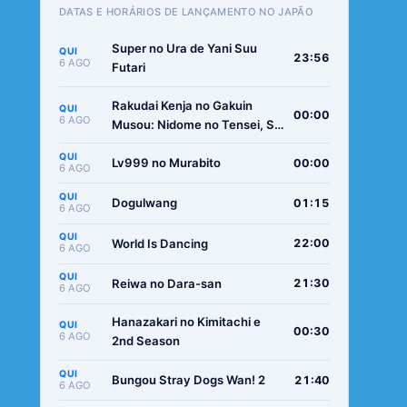
DATAS E HORÁRIOS DE LANÇAMENTO NO JAPÃO
Super no Ura de Yani Suu
QUI
23:56
6 AGO
Futari
Rakudai Kenja no Gakuin
QUI
00:00
6 AGO
Musou: Nidome no Tensei, S-
Rank Cheat Majutsushi
QUI
Boukenroku
Lv999 no Murabito
00:00
6 AGO
QUI
Dogulwang
01:15
6 AGO
QUI
World Is Dancing
22:00
6 AGO
QUI
Reiwa no Dara-san
21:30
6 AGO
Hanazakari no Kimitachi e
QUI
00:30
6 AGO
2nd Season
QUI
Bungou Stray Dogs Wan! 2
21:40
6 AGO