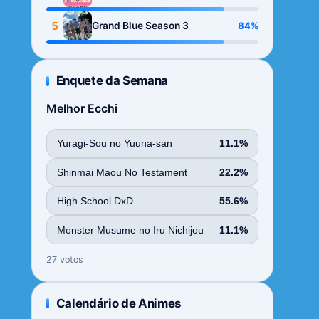
Season
5
84%
Grand Blue Season 3
Enquete da Semana
Melhor Ecchi
Yuragi-Sou no Yuuna-san
11.1%
Shinmai Maou No Testament
22.2%
High School DxD
55.6%
Monster Musume no Iru Nichijou
11.1%
27 votos
Calendário de Animes