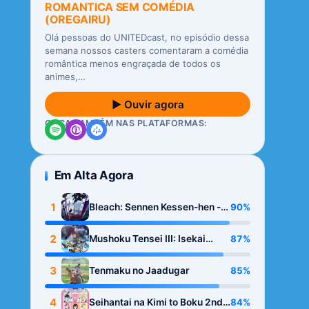
ROMANTICA SEM COMÉDIA
(OREGAIRU)
Olá pessoas do UNITEDcast, no episódio dessa
semana nossos casters comentaram a comédia
romântica menos engraçada de todos os
animes,…
▶ Ouvir agora
OUÇA TAMBÉM NAS PLATAFORMAS:
Em Alta Agora
1
90%
Bleach: Sennen Kessen-hen -
Kashin-tan
2
87%
Mushoku Tensei III: Isekai
Ittara Honki Dasu
3
85%
Tenmaku no Jaadugar
4
84%
Seihantai na Kimi to Boku 2nd