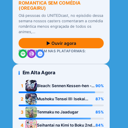
ROMANTICA SEM COMÉDIA
(OREGAIRU)
Olá pessoas do UNITEDcast, no episódio dessa
semana nossos casters comentaram a comédia
romântica menos engraçada de todos os
animes,…
▶ Ouvir agora
OUÇA TAMBÉM NAS PLATAFORMAS:
Em Alta Agora
1
90%
Bleach: Sennen Kessen-hen -
Kashin-tan
2
87%
Mushoku Tensei III: Isekai
Ittara Honki Dasu
3
85%
Tenmaku no Jaadugar
4
84%
Seihantai na Kimi to Boku 2nd