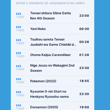
DATAS E HORÁRIOS DE LANÇAMENTO NO JAPÃO
Tensei shitara Slime Datta
SEX
23:00
7 AGO
Ken 4th Season
SEX
Yani Neko
00:30
7 AGO
Tsuihou sareta Tensei
SEX
00:26
7 AGO
Juukishi wa Game Chishiki de
Musou suru
SEX
Otome Kaijuu Caraméliser
01:28
7 AGO
Nige Jouzu no Wakagimi 2nd
SEX
23:30
7 AGO
Season
SEX
Pokemon (2023)
18:55
7 AGO
Ryoumin 0-nin Start no
SEX
22:30
7 AGO
Henkyou Ryoushu-sama
SEX
Doraemon (2005)
19:00
7 AGO