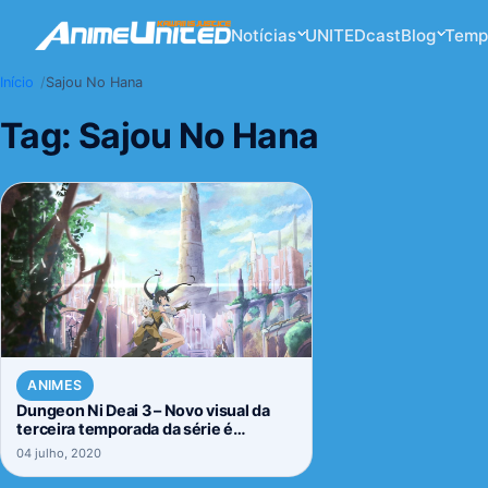
Notícias
UNITEDcast
Blog
Temp
Início
Sajou No Hana
Tag:
Sajou No Hana
ANIMES
Dungeon Ni Deai 3 – Novo visual da
terceira temporada da série é
revelado. Confira.
04 julho, 2020