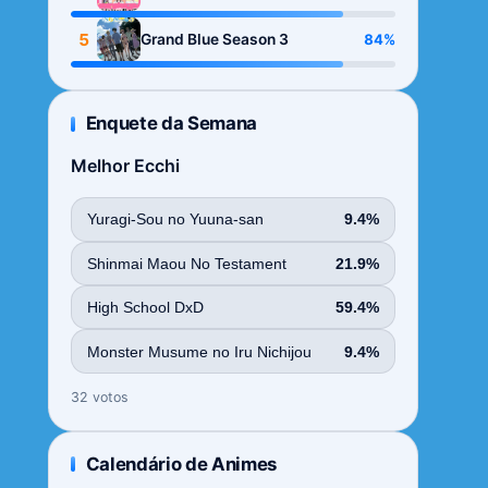
Season
5
84%
Grand Blue Season 3
Enquete da Semana
Melhor Ecchi
Yuragi-Sou no Yuuna-san
9.4%
Shinmai Maou No Testament
21.9%
High School DxD
59.4%
Monster Musume no Iru Nichijou
9.4%
32 votos
Calendário de Animes