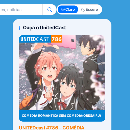
te
Claro
Escuro
Ouça o UnitedCast
UNITEDcast #786 - COMÉDIA