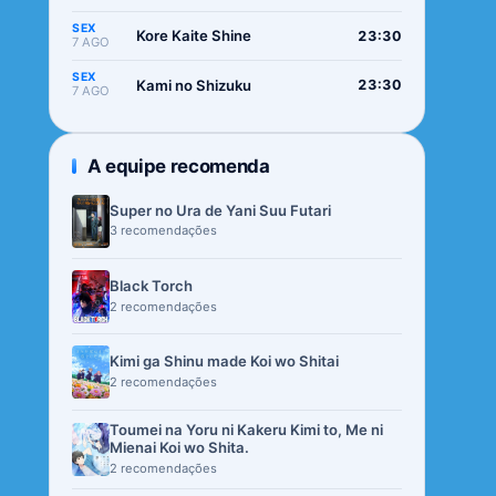
SEX
Kore Kaite Shine
23:30
7 AGO
SEX
Kami no Shizuku
23:30
7 AGO
A equipe recomenda
Super no Ura de Yani Suu Futari
3 recomendações
Black Torch
2 recomendações
Kimi ga Shinu made Koi wo Shitai
2 recomendações
Toumei na Yoru ni Kakeru Kimi to, Me ni
Mienai Koi wo Shita.
2 recomendações