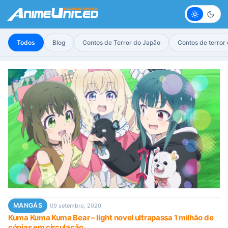
Claro
Escur
Todos
Blog
Contos de Terror do Japão
Contos de terror
MANGÁS
09 setembro, 2020
Kuma Kuma Kuma Bear – light novel ultrapassa 1 milhão de
cópias em circulação.