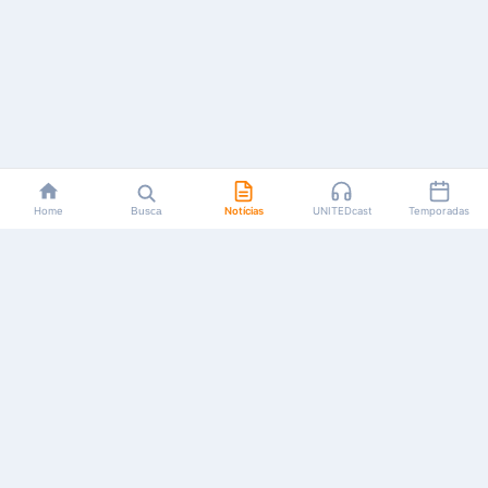
Home
Busca
Notícias
UNITEDcast
Temporadas
Notícias, reviews, guias e podcasts sobre o universo dos
animes!
Feito por fãs, para fãs.