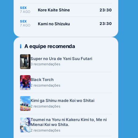
SEX
Kore Kaite Shine
23:30
7 AGO
SEX
Kami no Shizuku
23:30
7 AGO
A equipe recomenda
Super no Ura de Yani Suu Futari
3 recomendações
Black Torch
2 recomendações
Kimi ga Shinu made Koi wo Shitai
2 recomendações
Toumei na Yoru ni Kakeru Kimi to, Me ni
Mienai Koi wo Shita.
2 recomendações