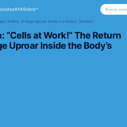
Buscar no si
oradas
AYA
Sobre
ongest Enemy. A Huge Uproar Inside the Body’s “Bowels!”
: “Cells at Work!” The Return
e Uproar Inside the Body’s