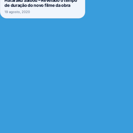
Hataraku Saibou – Revelado o tempo
de duração do novo filme da obra
19 agosto, 2020