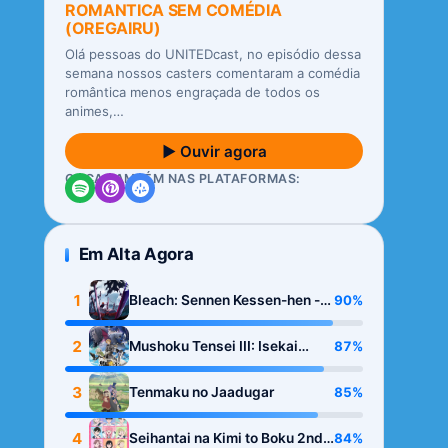
ROMANTICA SEM COMÉDIA
(OREGAIRU)
Olá pessoas do UNITEDcast, no episódio dessa
semana nossos casters comentaram a comédia
romântica menos engraçada de todos os
animes,…
▶ Ouvir agora
OUÇA TAMBÉM NAS PLATAFORMAS:
Em Alta Agora
1
90%
Bleach: Sennen Kessen-hen -
Kashin-tan
2
87%
Mushoku Tensei III: Isekai
Ittara Honki Dasu
3
85%
Tenmaku no Jaadugar
4
84%
Seihantai na Kimi to Boku 2nd