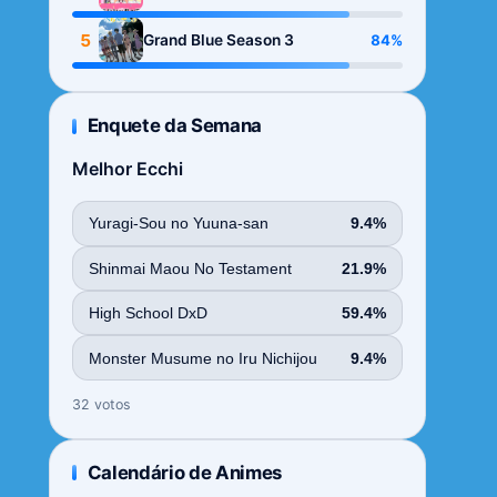
Season
5
84%
Grand Blue Season 3
Enquete da Semana
Melhor Ecchi
Yuragi-Sou no Yuuna-san
9.4%
Shinmai Maou No Testament
21.9%
High School DxD
59.4%
Monster Musume no Iru Nichijou
9.4%
32 votos
Calendário de Animes