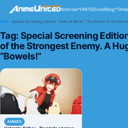
Notícias
UNITEDcast
Blog
Temp
Início
Special Screening Edition: “Cells at Work!” The Return of the Str
Tag:
Special Screening Edition
of the Strongest Enemy. A Hug
“Bowels!”
ANIMES