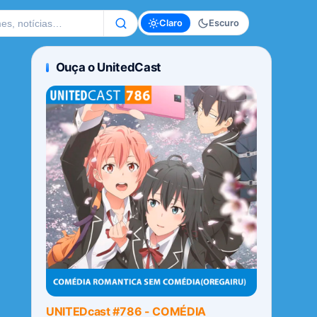
te
Claro
Escuro
Ouça o UnitedCast
UNITEDcast #786 - COMÉDIA