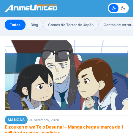
Claro
Escur
Todos
Blog
Contos de Terror do Japão
Contos de terror
MANGÁS
30 setembro, 2020
Eizouken ni wa Te o Dasu na! – Mangá chega a marca de 1
milhão de cópias vendidas