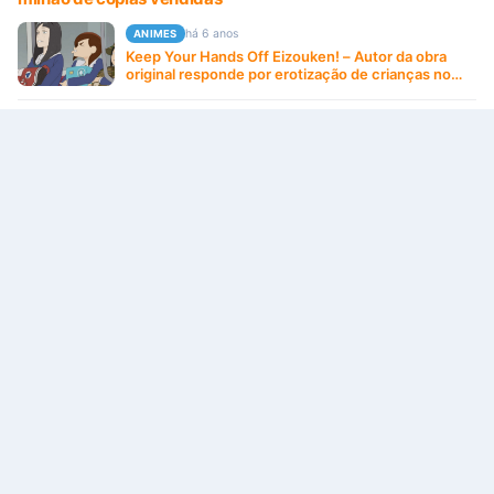
há 6 anos
ANIMES
Keep Your Hands Off Eizouken! – Autor da obra
original responde por erotização de crianças no
Pixiv