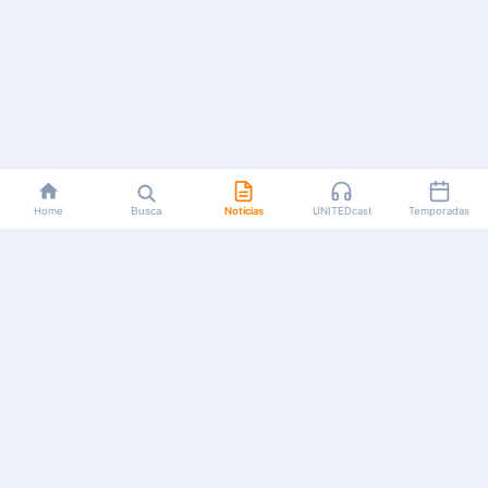
Home
Busca
Notícias
UNITEDcast
Temporadas
Notícias, reviews, guias e podcasts sobre o universo dos
animes!
Feito por fãs, para fãs.