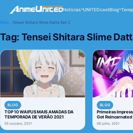
Notícias
UNITEDcast
Blog
Temp
Início
Tensei Shitara Slime Datta Ken 2
Tag:
Tensei Shitara Slime Dat
BLOG
BLOG
TOP 10 WAIFUS MAIS AMADAS DA
Primeiras Impress
TEMPORADA DE VERÃO 2021
Got Reincarnated 
05 outubro, 2021
06 julho, 2021