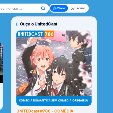
te
Claro
Escuro
Ouça o UnitedCast
UNITEDcast #786 - COMÉDIA