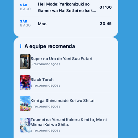
Hell Mode: Yarikomizuki no
SÁB
01:00
8 AGO
Gamer wa Hai Settei no Isekai
de Musou suru 2nd Season
SÁB
Mao
23:45
8 AGO
A equipe recomenda
Super no Ura de Yani Suu Futari
3 recomendações
Black Torch
2 recomendações
Kimi ga Shinu made Koi wo Shitai
2 recomendações
Toumei na Yoru ni Kakeru Kimi to, Me ni
Mienai Koi wo Shita.
2 recomendações