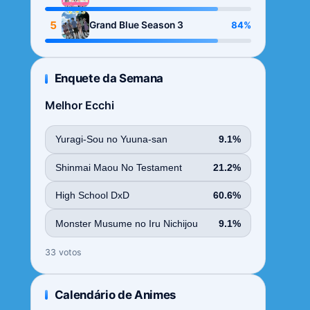
Season
5
84%
Grand Blue Season 3
Enquete da Semana
Melhor Ecchi
Yuragi-Sou no Yuuna-san
9.1%
Shinmai Maou No Testament
21.2%
High School DxD
60.6%
Monster Musume no Iru Nichijou
9.1%
33 votos
Calendário de Animes