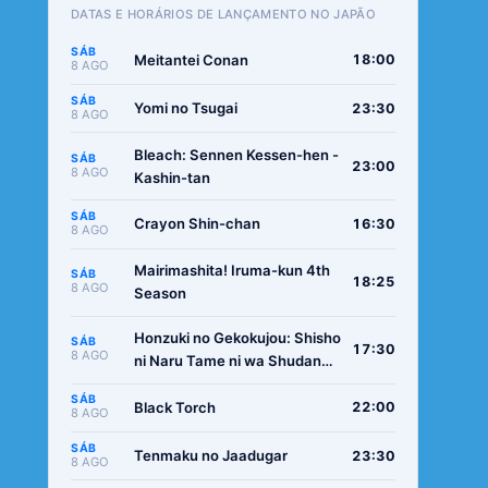
DATAS E HORÁRIOS DE LANÇAMENTO NO JAPÃO
SÁB
Meitantei Conan
18:00
8 AGO
SÁB
Yomi no Tsugai
23:30
8 AGO
Bleach: Sennen Kessen-hen -
SÁB
23:00
8 AGO
Kashin-tan
SÁB
Crayon Shin-chan
16:30
8 AGO
Mairimashita! Iruma-kun 4th
SÁB
18:25
8 AGO
Season
Honzuki no Gekokujou: Shisho
SÁB
17:30
8 AGO
ni Naru Tame ni wa Shudan
wo Erandeiraremasen -
SÁB
Ryoushu no Youjo
Black Torch
22:00
8 AGO
SÁB
Tenmaku no Jaadugar
23:30
8 AGO