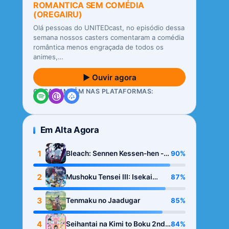
ROMANTICA SEM COMÉDIA
(OREGAIRU)
Olá pessoas do UNITEDcast, no episódio dessa
semana nossos casters comentaram a comédia
romântica menos engraçada de todos os
animes,…
▶ Ouvir agora
OUÇA TAMBÉM NAS PLATAFORMAS:
Em Alta Agora
1
90%
Bleach: Sennen Kessen-hen -
Kashin-tan
2
87%
Mushoku Tensei III: Isekai
Ittara Honki Dasu
3
85%
Tenmaku no Jaadugar
4
84%
Seihantai na Kimi to Boku 2nd