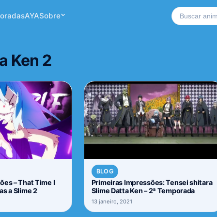
Buscar no si
oradas
AYA
Sobre
ta Ken 2
BLOG
ões – That Time I
Primeiras Impressões: Tensei shitara
as a Slime 2
Slime Datta Ken – 2ª Temporada
13 janeiro, 2021