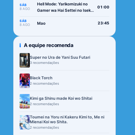
Hell Mode: Yarikomizuki no
SÁB
01:00
8 AGO
Gamer wa Hai Settei no Isekai
de Musou suru 2nd Season
SÁB
Mao
23:45
8 AGO
A equipe recomenda
Super no Ura de Yani Suu Futari
3 recomendações
Black Torch
2 recomendações
Kimi ga Shinu made Koi wo Shitai
2 recomendações
Toumei na Yoru ni Kakeru Kimi to, Me ni
Mienai Koi wo Shita.
2 recomendações