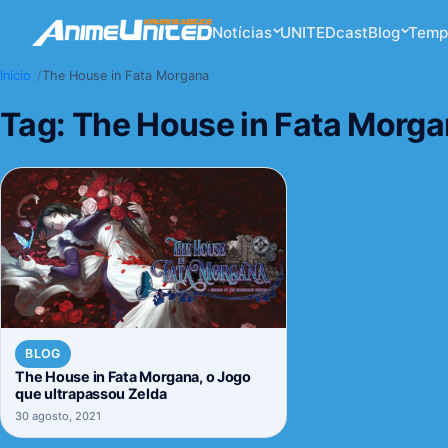
Notícias
UNITEDcast
Blog
Temp
Início
The House in Fata Morgana
Tag:
The House in Fata Morg
BLOG
The House in Fata Morgana, o Jogo
que ultrapassou Zelda
30 agosto, 2021