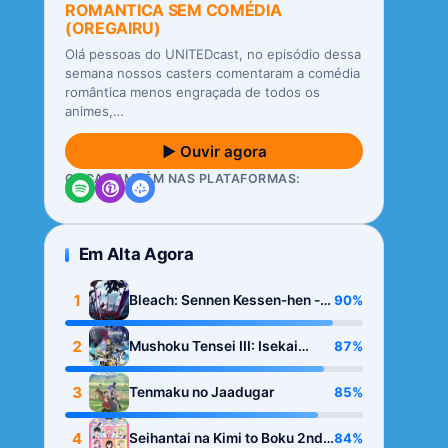
ROMANTICA SEM COMÉDIA
(OREGAIRU)
Olá pessoas do UNITEDcast, no episódio dessa
semana nossos casters comentaram a comédia
romântica menos engraçada de todos os
animes,…
▶ Ouvir agora
OUÇA TAMBÉM NAS PLATAFORMAS:
Em Alta Agora
1
90%
Bleach: Sennen Kessen-hen -
Kashin-tan
2
87%
Mushoku Tensei III: Isekai
Ittara Honki Dasu
3
85%
Tenmaku no Jaadugar
4
84%
Seihantai na Kimi to Boku 2nd