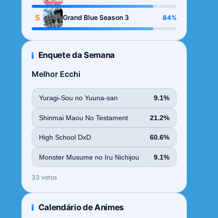
Season
5
84%
Grand Blue Season 3
Enquete da Semana
Melhor Ecchi
Yuragi-Sou no Yuuna-san
9.1%
Shinmai Maou No Testament
21.2%
High School DxD
60.6%
Monster Musume no Iru Nichijou
9.1%
33 votos
Calendário de Animes