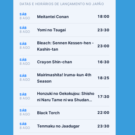
DATAS E HORÁRIOS DE LANÇAMENTO NO JAPÃO
SÁB
Meitantei Conan
18:00
8 AGO
SÁB
Yomi no Tsugai
23:30
8 AGO
Bleach: Sennen Kessen-hen -
SÁB
23:00
8 AGO
Kashin-tan
SÁB
Crayon Shin-chan
16:30
8 AGO
Mairimashita! Iruma-kun 4th
SÁB
18:25
8 AGO
Season
Honzuki no Gekokujou: Shisho
SÁB
17:30
8 AGO
ni Naru Tame ni wa Shudan
wo Erandeiraremasen -
SÁB
Ryoushu no Youjo
Black Torch
22:00
8 AGO
SÁB
Tenmaku no Jaadugar
23:30
8 AGO