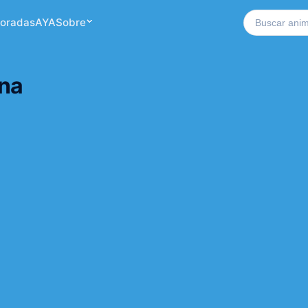
Buscar no si
oradas
AYA
Sobre
ana