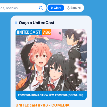
te
Claro
Escuro
Ouça o UnitedCast
UNITEDcast #786 - COMÉDIA