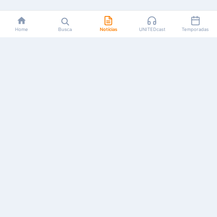
Home
Busca
Notícias
UNITEDcast
Temporadas
Notícias, reviews, guias e podcasts sobre o universo dos
animes!
Feito por fãs, para fãs.
NAVEGAÇÃO
CATEGORIAS
MAIS
Início
Animes
Sobre Nós
Notícias
Mangás
Anuncie