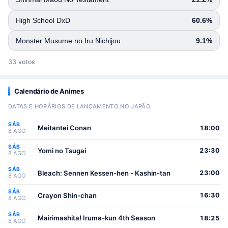
High School DxD
60.6%
Monster Musume no Iru Nichijou
9.1%
33 votos
Calendário de Animes
DATAS E HORÁRIOS DE LANÇAMENTO NO JAPÃO
SÁB
Meitantei Conan
18:00
8 AGO
SÁB
Yomi no Tsugai
23:30
8 AGO
SÁB
Bleach: Sennen Kessen-hen - Kashin-tan
23:00
8 AGO
SÁB
Crayon Shin-chan
16:30
8 AGO
SÁB
Mairimashita! Iruma-kun 4th Season
18:25
8 AGO