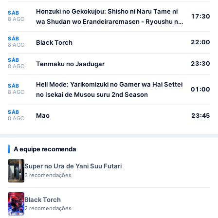
Honzuki no Gekokujou: Shisho ni Naru Tame ni
SÁB
17:30
8 AGO
wa Shudan wo Erandeiraremasen - Ryoushu no
Youjo
SÁB
Black Torch
22:00
8 AGO
SÁB
Tenmaku no Jaadugar
23:30
8 AGO
Hell Mode: Yarikomizuki no Gamer wa Hai Settei
SÁB
01:00
8 AGO
no Isekai de Musou suru 2nd Season
SÁB
Mao
23:45
8 AGO
A equipe recomenda
Super no Ura de Yani Suu Futari
3 recomendações
Black Torch
2 recomendações