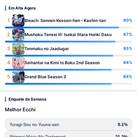
Em Alta Agora
1
90%
Bleach: Sennen Kessen-hen - Kashin-tan
2
87%
Mushoku Tensei III: Isekai Ittara Honki Dasu
3
85%
Tenmaku no Jaadugar
4
84%
Seihantai na Kimi to Boku 2nd Season
5
84%
Grand Blue Season 3
Enquete da Semana
Melhor Ecchi
Yuragi-Sou no Yuuna-san
9.1%
Shinmai Maou No Testament
21.2%